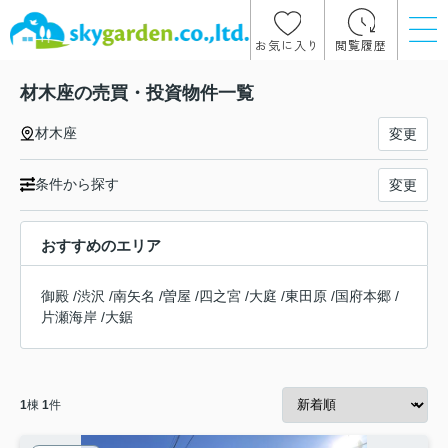
お気に入り
閲覧履歴
材木座の売買・投資物件一覧
材木座
変更
条件から探す
変更
おすすめのエリア
御殿
/
渋沢
/
南矢名
/
曽屋
/
四之宮
/
大庭
/
東田原
/
国府本郷
/
片瀬海岸
/
大鋸
1
棟
1
件