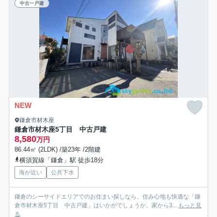
中古一戸建
NEW
鎌倉市材木座
鎌倉市材木座5丁目 中古戸建
8,580
万円
86.44㎡ (2LDK) /築23年 /2階建
横須賀線「鎌倉」駅 徒歩18分
海が近い
公共下水
鎌倉のシーサイドエリアでのお住まい探しなら、住み心地も快適な「鎌
倉市材木座5丁目 中古戸建」はいかがでしょうか。家から3...
もっと見
る