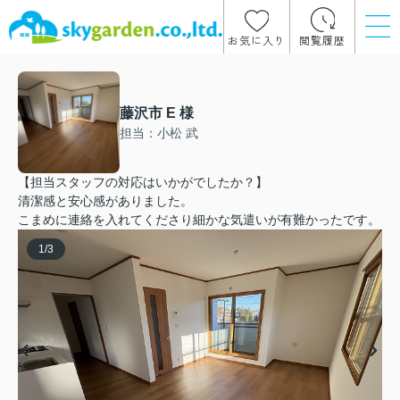
お気に入り
閲覧履歴
藤沢市 E 様
担当：小松 武
【担当スタッフの対応はいかがでしたか？】
清潔感と安心感がありました。
こまめに連絡を入れてくださり細かな気遣いが有難かったです。
1
/
3