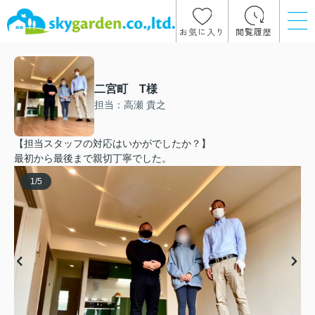
お気に入り
閲覧履歴
二宮町 T様
担当：高瀬 貴之
【担当スタッフの対応はいかがでしたか？】
最初から最後まで親切丁寧でした。
1
/
5