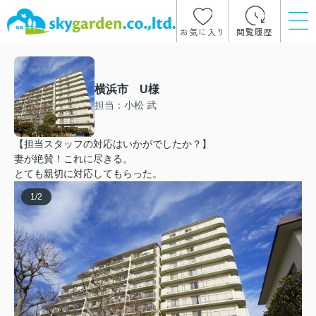
お気に入り
閲覧履歴
横浜市 U様
担当：小松 武
【担当スタッフの対応はいかがでしたか？】
妻が絶賛！これに尽きる。
とても親切に対応してもらった。
1
/
2