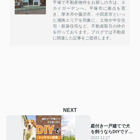
平塚で不動産物件をお探しの方は、ス
カイガーデンへ。平塚市に拠点を置
き、厚木市や藤沢市、小田原市といっ
た湘南エリアを対象に、土地や中古住
宅・新築住宅など、不動産取引の仲介
を行っております。ブログでは不動産
に関連した記事をご提供します。
NEXT
庭付き一戸建てで犬
を飼うならDIYでドッ
グラン設置をするの
2022.12.27