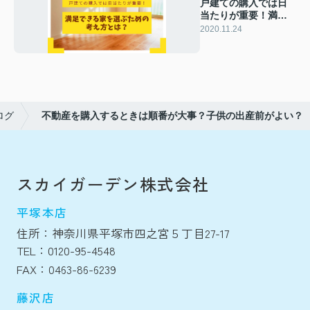
戸建ての購入では日
当たりが重要！満足
できる家を選ぶため
2020.11.24
の考え方とは？
ログ
不動産を購入するときは順番が大事？子供の出産前がよい？
スカイガーデン株式会社
平塚本店
住所：神奈川県平塚市四之宮５丁目27-17
TEL：0120-95-4548
FAX：0463-86-6239
藤沢店