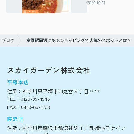
をご紹介！
2020.10.27
ブログ
秦野駅周辺にあるショッピングで人気のスポットとは？
スカイガーデン株式会社
平塚本店
住所：神奈川県平塚市四之宮５丁目27-17
TEL：0120-95-4548
FAX：0463-86-6239
藤沢店
住所：神奈川県藤沢市鵠沼神明１丁目5番16号ケイン