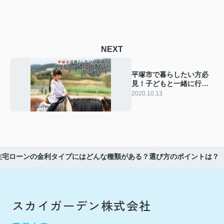
NEXT
平塚市で暮らしたい方必
見！子どもと一緒に行き
たい公園をご紹介！
2020.10.13
住宅ローンの金利タイプにはどんな種類がある？選び方のポイントは？
スカイガーデン株式会社