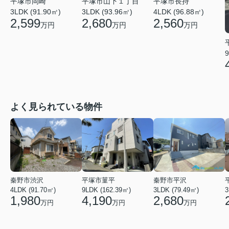
平塚市岡崎
平塚市山下１丁目
平塚市長持
3LDK (91.90㎡)
3LDK (93.96㎡)
4LDK (96.88㎡)
2,599
2,680
2,560
万円
万円
万円
9
よく見られている物件
秦野市渋沢
平塚市菫平
秦野市平沢
4LDK (91.70㎡)
9LDK (162.39㎡)
3LDK (79.49㎡)
3
1,980
4,190
2,680
万円
万円
万円