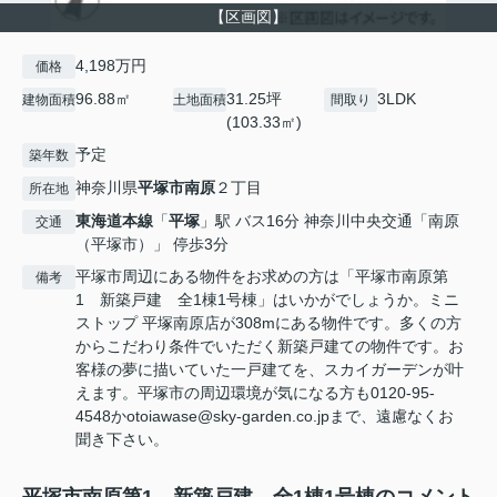
【区画図】
4,198万円
価格
96.88㎡
31.25坪
3LDK
建物面積
土地面積
間取り
(103.33㎡)
予定
築年数
神奈川県
平塚市
南原
２丁目
所在地
東海道本線
「
平塚
」駅 バス16分 神奈川中央交通「南原
交通
（平塚市）」 停歩3分
平塚市周辺にある物件をお求めの方は「平塚市南原第
備考
1 新築戸建 全1棟1号棟」はいかがでしょうか。ミニ
ストップ 平塚南原店が308mにある物件です。多くの方
からこだわり条件でいただく新築戸建ての物件です。お
客様の夢に描いていた一戸建てを、スカイガーデンが叶
えます。平塚市の周辺環境が気になる方も0120-95-
4548かotoiawase@sky-garden.co.jpまで、遠慮なくお
聞き下さい。