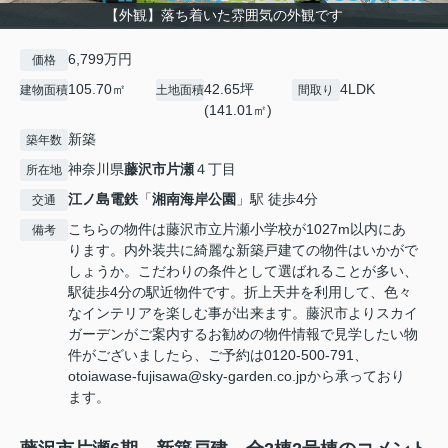
【外観】落ち着いた雰囲気の外観です
6,799万円
価格
105.70㎡
42.65坪
4LDK
建物面積
土地面積
間取り
(141.01㎡)
新築
築年数
神奈川県
藤沢市
片瀬
４丁目
所在地
江ノ島電鉄
「
湘南海岸公園
」駅 徒歩4分
交通
こちらの物件は藤沢市立片瀬小学校が1027m以内にあ
備考
ります。内外装共に綺麗な新築戸建ての物件はいかがで
しょうか。こだわりの条件として選ばれることが多い、
駅徒歩4分の駅近物件です。折上天井を利用して、色々
なインテリアを楽しむ事が出来ます。藤沢市よりスカイ
ガーデンがご案内するお勧めの物件情報で見学したい物
件がございましたら、ご予約は0120-500-791、
otoiawase-fujisawa@sky-garden.co.jpから承っており
ます。