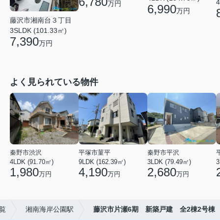
6,780
4
万円
6,990
万円
藤沢市湘南台３丁目
3SLDK (101.33㎡)
7,390
万円
よく見られている物件
秦野市渋沢
平塚市菫平
秦野市平沢
4LDK (91.70㎡)
9LDK (162.39㎡)
3LDK (79.49㎡)
3
1,980
4,190
2,680
万円
万円
万円
覧
湘南海岸公園駅
藤沢市片瀬6期 新築戸建 全2棟2号棟