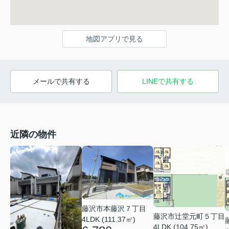
地図アプリで見る
メールで共有する
LINEで共有する
近隣の物件
藤沢市本藤沢７丁目
藤沢市辻堂元町５丁目
4LDK (111.37㎡)
4LDK (104.75㎡)