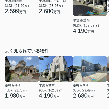
平塚市岡崎
平塚市山下１丁目
3LDK (91.90㎡)
3LDK (93.96㎡)
4
2,599
2,680
万円
万円
平塚市菫平
9LDK (162.39㎡)
4,190
万円
よく見られている物件
秦野市渋沢
平塚市菫平
秦野市平沢
4LDK (91.70㎡)
9LDK (162.39㎡)
3LDK (79.49㎡)
3
1,980
4,190
2,680
万円
万円
万円