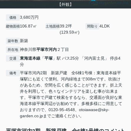
【外観】
3,680万円
価格
106.87㎡
39.2坪
4LDK
建物面積
土地面積
間取り
(129.59㎡)
新築
築年数
神奈川県
平塚市
河内
２丁目
所在地
東海道本線
「
平塚
」駅 バス25分 「河内富士見」 停歩4
交通
分
平塚市河内2期 新築戸建 全6棟1号棟：東海道本線平
備考
塚駅にも近くて便利。河内緑地まで308mです。吹抜け
があるため、空間を広く感じることができます。折上天
井を利用して、色々なインテリアを楽しむ事が出来ま
す。平塚市で戸建て検索をするなら、交通面が良好な東
海道本線平塚周辺がお勧めです。多種多様にご用意して
おりますので、0120-95-4548、otoiawase@sky-
garden.co.jpまでご連絡ください。