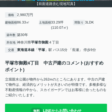
【前面道路含む現地写真】
2,980万円
価格
86.33㎡
33.29坪
3LDK
建物面積
土地面積
間取り
(110.07㎡)
築30年
築年数
神奈川県
平塚市
御殿
４丁目
所在地
東海道本線
「
平塚
」駅 バス15分 「長瀬」 停歩9分
交通
平塚市御殿4丁目 中古戸建のコメント(おすすめ
ポイント)
立堀親水公園が物件から262mのところにあります。中古の戸建
て物件は、経済的なメリットが大きいのが特徴です。多種多様な
不動産情報の中から、スカイガーデンではお客様に合ったものを
ご紹介いたします。
LINEからお問い合わせ
無料