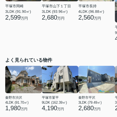
平塚市岡崎
平塚市山下１丁目
平塚市長持
3LDK (91.90㎡)
3LDK (93.96㎡)
4LDK (96.88㎡)
2,599
2,680
2,560
万円
万円
万円
9
よく見られている物件
秦野市渋沢
平塚市菫平
秦野市平沢
4LDK (91.70㎡)
9LDK (162.39㎡)
3LDK (79.49㎡)
3
1,980
4,190
2,680
万円
万円
万円