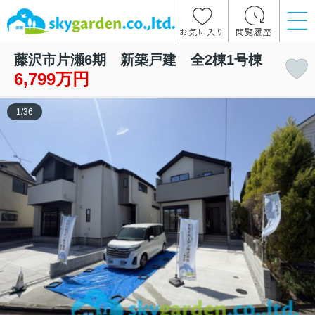
お気に入り
閲覧履歴
藤沢市片瀬6期 新築戸建 全2棟1号棟
6,799万円
1
/
36