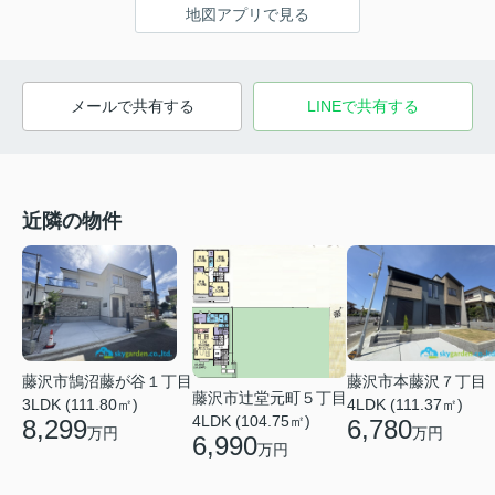
地図アプリで見る
メールで共有する
LINEで共有する
近隣の物件
藤沢市鵠沼藤が谷１丁目
藤沢市本藤沢７丁目
藤沢市辻堂元町５丁目
3LDK (111.80㎡)
4LDK (111.37㎡)
4LDK (104.75㎡)
8,299
6,780
万円
万円
6,990
万円