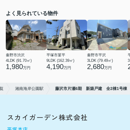
よく見られている物件
秦野市渋沢
平塚市菫平
秦野市平沢
4LDK (91.70㎡)
9LDK (162.39㎡)
3LDK (79.49㎡)
3
1,980
4,190
2,680
万円
万円
万円
覧
湘南海岸公園駅
藤沢市片瀬6期 新築戸建 全2棟1号棟
スカイガーデン株式会社
平塚本店