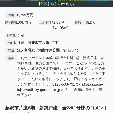
【外観】物件の外観です
6,799万円
価格
106.73㎡
42.67坪
3LDK
建物面積
土地面積
間取り
(141.08㎡)
予定
築年数
神奈川県
藤沢市
片瀬
４丁目
所在地
江ノ島電鉄
「
湘南海岸公園
」駅 徒歩4分
交通
こだわりポイント満載の藤沢市片瀬6期 新築戸建 全
備考
2棟1号棟。西方公園まで196mです。こだわりのある方
も多い、新築の戸建て物件となっております。天井の高
さを気にされるなら、折上天井の物件を検討してみて下
さい。こだわり条件にマッチした一戸建てをスカイガー
デンで探しましょう。0120-500-791またはotoiawase-
fujisawa@sky-garden.co.jpまで、ご希望の条件をご連
絡下さい。
藤沢市片瀬6期 新築戸建 全2棟1号棟のコメント