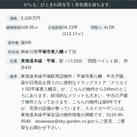
がらも、ひときわ目を引く存在感を放ちます。
3,200万円
価格
108.05㎡
34.23坪
4LDK
建物面積
土地面積
間取り
(113.17㎡)
築9年
築年数
神奈川県
平塚市
東八幡
４丁目
所在地
東海道本線
「
平塚
」駅 バス10分 「関西ペイント前」 停
交通
歩4分
東海道本線平塚駅周辺物件：平塚市東八幡 中古戸建。
備考
薬や日用品を買うのに便利なドラッグストア「クリエイ
トSD平塚東八幡店」が、こちらの物件から249mのとこ
ろにあります。経済的なメリットも大きい、中古の戸建
て物件となっております。こちらの物件は築8年です
が、充実の設備が整っています。スカイガーデンには、
東海道本線平塚近辺の物件情報が満載です。0120-95-
4548、otoiawase@sky-garden.co.jpからご意見、ご要
望をお聞かせ下さい。