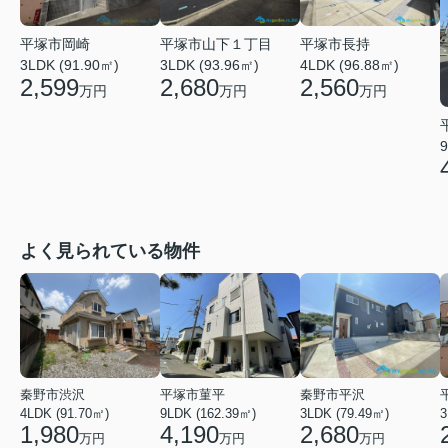
平塚市岡崎
平塚市山下１丁目
平塚市長持
3LDK (91.90㎡)
3LDK (93.96㎡)
4LDK (96.88㎡)
2,599
2,680
2,560
万円
万円
万円
9
よく見られている物件
秦野市渋沢
平塚市菫平
秦野市平沢
4LDK (91.70㎡)
9LDK (162.39㎡)
3LDK (79.49㎡)
3
1,980
4,190
2,680
万円
万円
万円