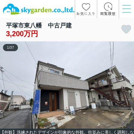
お気に入り
閲覧履歴
平塚市東八幡 中古戸建
3,200万円
1
/
37
【外観】洗練されたデザインが印象的な外観。街並みに美しく調和しな