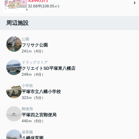
32.68坪(108.05㎡)
周辺施設
公園
フリサク公園
241ｍ（4分）
ドラッグストア
クリエイトSD平塚東八幡店
249ｍ（4分）
小学校
平塚市立八幡小学校
323ｍ（5分）
郵便局
平塚四之宮郵便局
440ｍ（6分）
保育園
八幡保育園