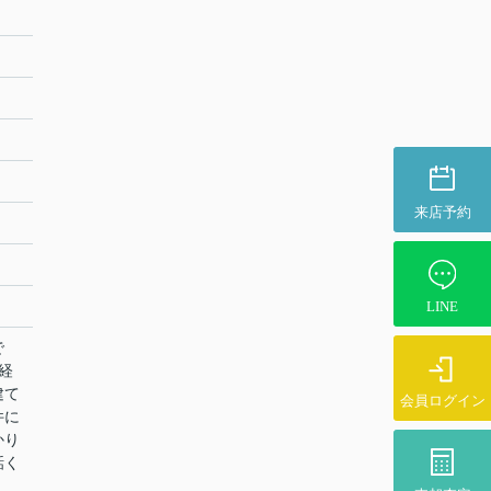
来店予約
LINE
で
経
建て
会員ログイン
件に
かり
話く