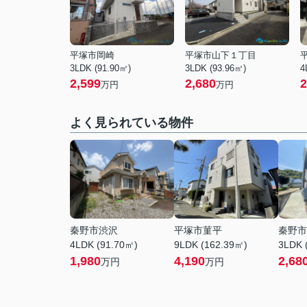
平塚市岡崎
平塚市山下１丁目
3LDK (91.90㎡)
3LDK (93.96㎡)
4
2,599
2,680
2
万円
万円
よく見られている物件
秦野市渋沢
平塚市菫平
秦野市
4LDK (91.70㎡)
9LDK (162.39㎡)
3LDK 
1,980
4,190
2,68
万円
万円