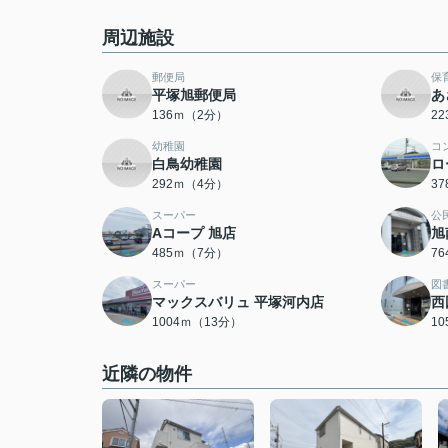
周辺施設
郵便局
保
平塚旭郵便局
あ
136ｍ（2分）
2
幼稚園
コ
白鳥幼稚園
ロ
292ｍ（4分）
3
スーパー
公
Aコープ 旭店
旭
485ｍ（7分）
7
スーパー
図
マックスバリュ 平塚河内店
西
1004ｍ（13分）
1
近隣の物件