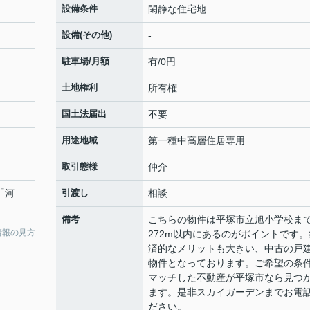
設備条件
閑静な住宅地
設備(その他)
-
駐車場/月額
有/0円
土地権利
所有権
国土法届出
不要
用途地域
第一種中高層住居専用
取引態様
仲介
「河
引渡し
相談
備考
こちらの物件は平塚市立旭小学校ま
情報の見方
272m以内にあるのがポイントです。
済的なメリットも大きい、中古の戸
物件となっております。ご希望の条
マッチした不動産が平塚市なら見つ
ます。是非スカイガーデンまでお電
ださい。