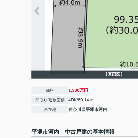
【区画図】
1,300万円
価格
4DK/80.14㎡
間取り/建物面積
神奈川県
平塚市
河内
所在地
平塚市河内 中古戸建の基本情報