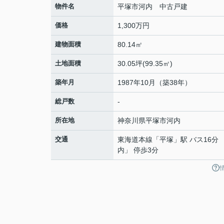
物件名
平塚市河内 中古戸建
価格
1,300万円
建物面積
80.14㎡
土地面積
30.05坪(99.35㎡)
築年月
1987年10月（築38年）
総戸数
-
所在地
神奈川県
平塚市
河内
交通
東海道本線
「
平塚
」駅 バス16分 
内」 停歩3分