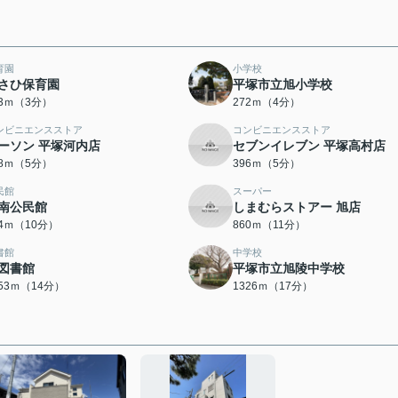
育園
小学校
さひ保育園
平塚市立旭小学校
23ｍ（3分）
272ｍ（4分）
ンビニエンスストア
コンビニエンスストア
ーソン 平塚河内店
セブンイレブン 平塚高村店
78ｍ（5分）
396ｍ（5分）
民館
スーパー
南公民館
しまむらストアー 旭店
64ｍ（10分）
860ｍ（11分）
書館
中学校
図書館
平塚市立旭陵中学校
053ｍ（14分）
1326ｍ（17分）