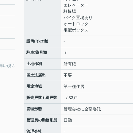
エレベーター
駐輪場
バイク置場あり
オートロック
宅配ボックス
設備(その他)
-
駐車場/月額
-/-
土地権利
所有権
情報の見方
国土法届出
不要
用途地域
第一種住居
販売戸数 / 総戸数
- / 33戸
管理形態
管理会社に全部委託
管理員の勤務形態
日勤
管理会社
-