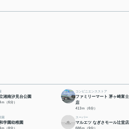
園
コンビニエンスストア
立湘南汐見台公園
ファミリーマート 茅ヶ崎富
04ｍ（6分）
店
413ｍ（6分）
稚園
スーパー
和学園幼稚園
マルエツ なぎさモール辻堂店
39ｍ（8分）
686ｍ（9分）