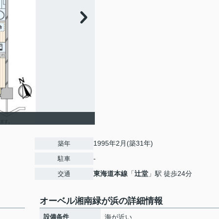
1995年2月(築31年)
築年
-
駐車
東海道本線
「
辻堂
」駅 徒歩24分
交通
オーベル湘南緑が浜の詳細情報
設備条件
海が近い