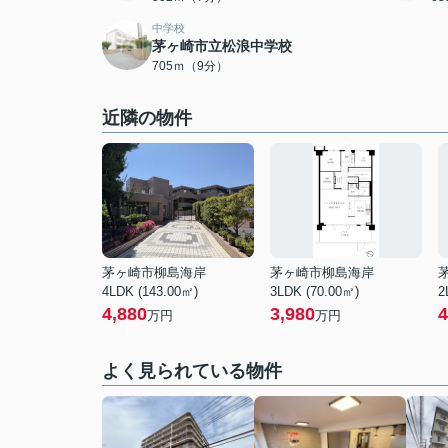
中学校
茅ヶ崎市立松浪中学校
705ｍ（9分）
近隣の物件
茅ヶ崎市柳島海岸
茅ヶ崎市柳島海岸
4LDK (143.00㎡)
3LDK (70.00㎡)
2
4,880
3,980
4
万円
万円
よく見られている物件