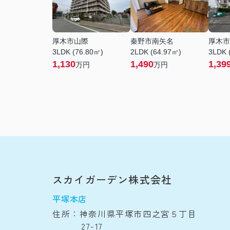
厚木市山際
秦野市南矢名
厚木市
3LDK (76.80㎡)
2LDK (64.97㎡)
3LDK 
1,130
1,490
1,39
万円
万円
スカイガーデン株式会社
平塚本店
住所：神奈川県平塚市四之宮５丁目
27-17