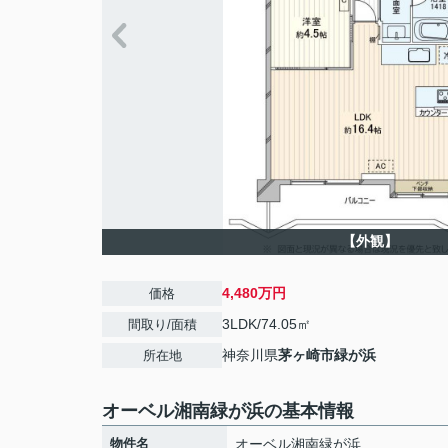
【外観】
4,480万円
価格
3LDK/74.05㎡
間取り/面積
神奈川県
茅ヶ崎市
緑が浜
所在地
オーベル湘南緑が浜の基本情報
物件名
オーベル湘南緑が浜