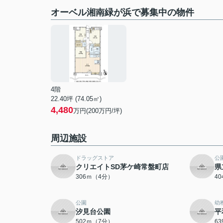
オーベル湘南緑が浜で募集中の物件
4階
22.40坪 (74.05㎡)
4,480
万円(200万円/坪)
周辺施設
ドラッグストア
公
クリエイトSD茅ケ崎常盤町店
県
306ｍ（4分）
4
公園
幼
汐見台公園
平
502ｍ（7分）
6