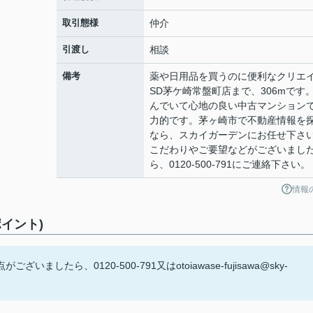
取引態様
仲介
引渡し
相談
備考
薬や日用品を買うのに便利なクリエ
SD茅ケ崎常盤町店まで、306mです
んでいて心地の良い中古マンション
力的です。茅ヶ崎市で不動産情報を
なら、スカイガーデンにお任せ下さ
こだわりやご要望などがございまし
ら、0120-500-791にご連絡下さい。
情報
イント)
ら、0120-500-791又はotoiawase-fujisawa@sky-