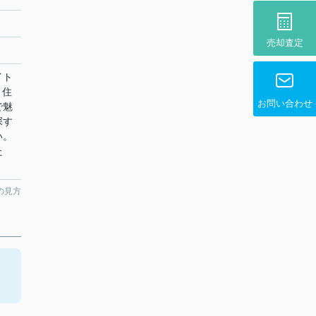
売却査定
イト
。住
お問い合わせ
で魅
探す
い。
た
の見方