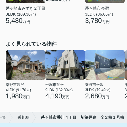
茅ヶ崎市みずき２丁目
茅ヶ崎市今宿
3LDK (109.30㎡)
3LDK (86.66㎡)
5,480
3,780
万円
万円
よく見られている物件
秦野市渋沢
平塚市菫平
秦野市平沢
4LDK (91.70㎡)
9LDK (162.39㎡)
3LDK (79.49㎡)
3
1,980
4,190
2,680
万円
万円
万円
一覧
香川駅
茅ヶ崎市香川４丁目 新築戸建 全２棟１号棟