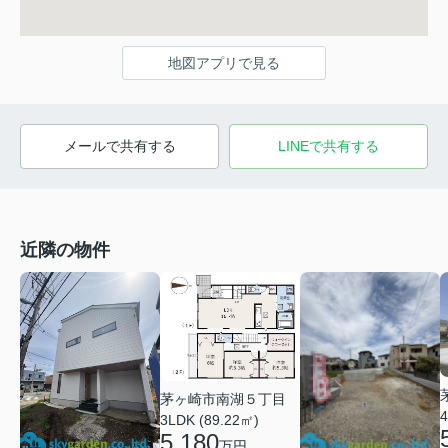
地図アプリで見る
メールで共有する
LINEで共有する
近隣の物件
茅ヶ崎市南湖５丁目
4
3LDK (89.22㎡)
5,180
万円