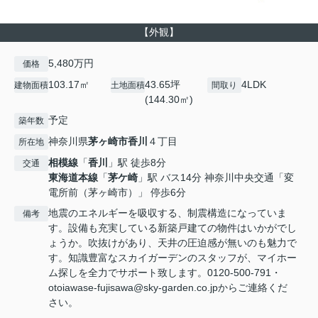
【外観】
5,480万円
価格
103.17㎡
43.65坪
4LDK
建物面積
土地面積
間取り
(144.30㎡)
予定
築年数
神奈川県
茅ヶ崎市
香川
４丁目
所在地
相模線
「
香川
」駅 徒歩8分
交通
東海道本線
「
茅ケ崎
」駅 バス14分 神奈川中央交通「変
電所前（茅ヶ崎市）」 停歩6分
地震のエネルギーを吸収する、制震構造になっていま
備考
す。設備も充実している新築戸建ての物件はいかがでし
ょうか。吹抜けがあり、天井の圧迫感が無いのも魅力で
す。知識豊富なスカイガーデンのスタッフが、マイホー
ム探しを全力でサポート致します。0120-500-791・
otoiawase-fujisawa@sky-garden.co.jpからご連絡くだ
さい。