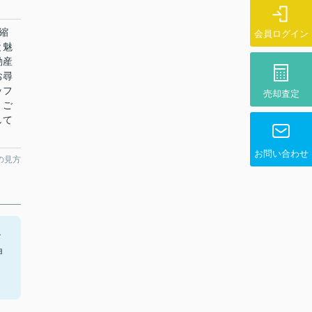
縮
会員ログイン
と魅
動産
お尋
ッフ
売却査定
。ご
して
お問い合わせ
の見方
ン
ョ