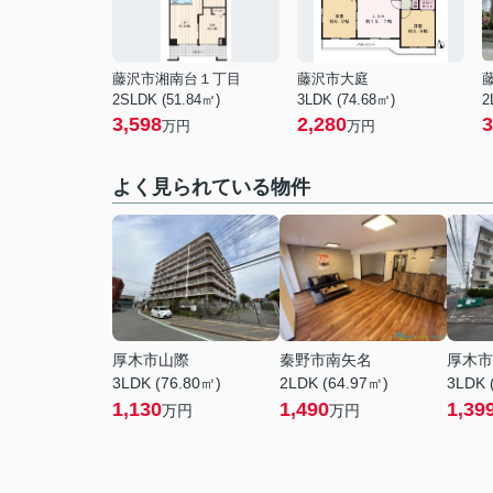
藤沢市湘南台１丁目
藤沢市大庭
2SLDK (51.84㎡)
3LDK (74.68㎡)
2
3,598
2,280
3
万円
万円
よく見られている物件
厚木市山際
秦野市南矢名
厚木市
3LDK (76.80㎡)
2LDK (64.97㎡)
3LDK 
1,130
1,490
1,39
万円
万円