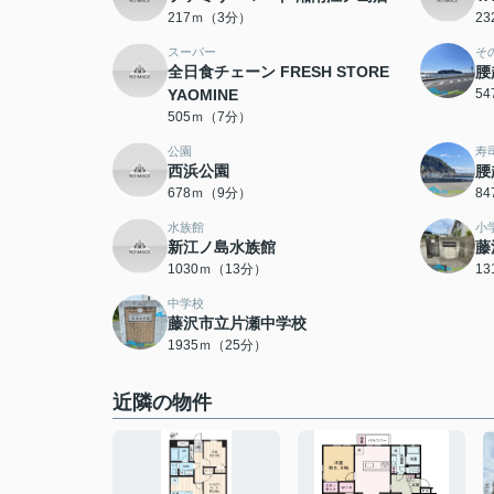
217ｍ（3分）
2
スーパー
そ
全日食チェーン FRESH STORE
腰
YAOMINE
5
505ｍ（7分）
公園
寿
西浜公園
腰
678ｍ（9分）
8
水族館
小
新江ノ島水族館
藤
1030ｍ（13分）
1
中学校
藤沢市立片瀬中学校
1935ｍ（25分）
近隣の物件