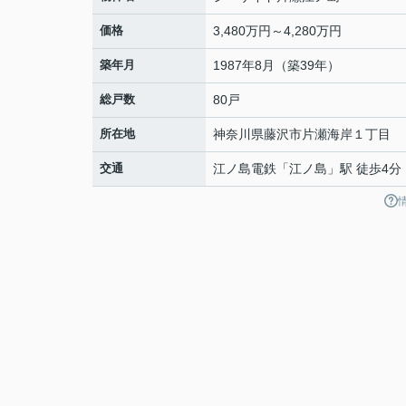
価格
3,480万円～4,280万円
築年月
1987年8月（築39年）
総戸数
80戸
所在地
神奈川県
藤沢市
片瀬海岸
１丁目
交通
江ノ島電鉄
「
江ノ島
」駅 徒歩4分