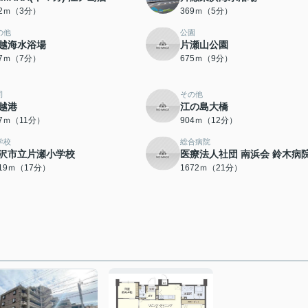
32ｍ（3分）
369ｍ（5分）
の他
公園
越海水浴場
片瀬山公園
47ｍ（7分）
675ｍ（9分）
司
その他
越港
江の島大橋
47ｍ（11分）
904ｍ（12分）
学校
総合病院
沢市立片瀬小学校
医療法人社団 南浜会 鈴木病
319ｍ（17分）
1672ｍ（21分）