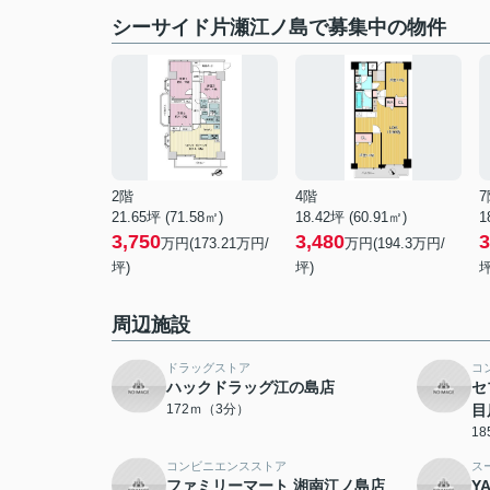
シーサイド片瀬江ノ島で募集中の物件
2階
4階
7
21.65坪 (71.58㎡)
18.42坪 (60.91㎡)
1
3,750
3,480
3
万円(173.21万円/
万円(194.3万円/
坪)
坪)
坪
周辺施設
ドラッグストア
コ
ハックドラッグ江の島店
セ
172ｍ（3分）
目
1
コンビニエンスストア
ス
ファミリーマート 湘南江ノ島店
Y