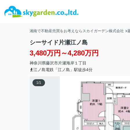
湘南で不動産売買をお考えならスカイガーデン株式会社
シーサイド片瀬江ノ島
3,480万円～4,280万円
神奈川県
藤沢市
片瀬海岸
１丁目
江ノ島電鉄「江ノ島」駅徒歩4分
1
/
1