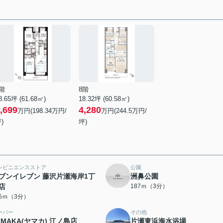
階
8階
8.65坪 (61.68㎡)
18.32坪 (60.58㎡)
,699
4,280
万円(198.34万円/
万円(244.5万円/
)
坪)
ンビニエンスストア
公園
ブンイレブン 藤沢片瀬海岸1丁
洲鼻公園
店
187ｍ（3分）
85ｍ（3分）
ーパー
その他
AMAKA(ヤマカ) 江ノ島店
片瀬東浜海水浴場