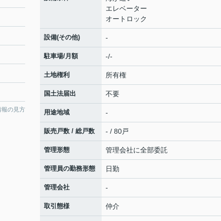
エレベーター
オートロック
設備(その他)
-
駐車場/月額
-/-
土地権利
所有権
国土法届出
不要
情報の見方
用途地域
-
販売戸数 / 総戸数
- / 80戸
管理形態
管理会社に全部委託
管理員の勤務形態
日勤
管理会社
-
取引態様
仲介