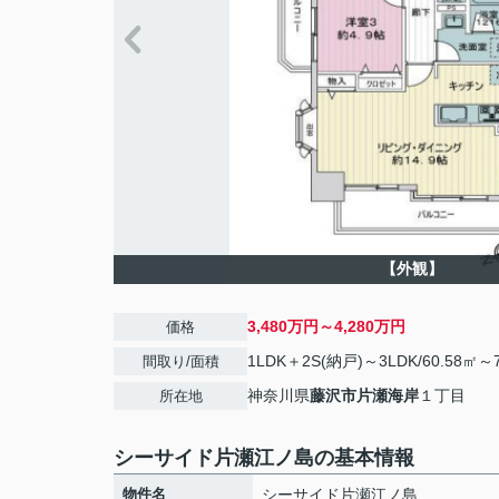
【外観】
3,480万円～4,280万円
価格
1LDK＋2S(納戸)～3LDK/60.58㎡～7
間取り/面積
神奈川県
藤沢市
片瀬海岸
１丁目
所在地
シーサイド片瀬江ノ島の基本情報
物件名
シーサイド片瀬江ノ島