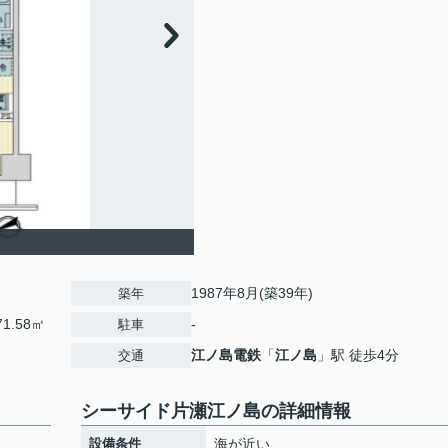
1987年8月(築39年)
築年
1.58㎡
-
駐車
江ノ島電鉄
「
江ノ島
」駅 徒歩4分
交通
シーサイド片瀬江ノ島の詳細情報
設備条件
海が近い