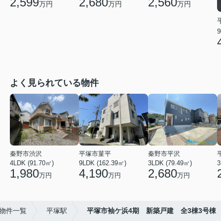
2,599
2,680
2,560
万円
万円
万円
9
よく見られている物件
秦野市渋沢
平塚市菫平
秦野市平沢
4LDK (91.70㎡)
9LDK (162.39㎡)
3LDK (79.49㎡)
3
1,980
4,190
2,680
万円
万円
万円
)物件一覧
平塚駅
平塚市袖ケ浜4期 新築戸建 全3棟3号棟