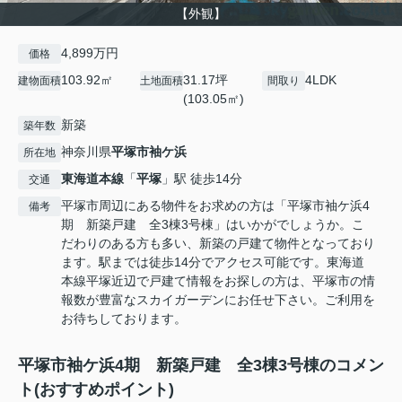
【外観】
4,899万円
価格
103.92㎡
31.17坪
4LDK
建物面積
土地面積
間取り
(103.05㎡)
新築
築年数
神奈川県
平塚市
袖ケ浜
所在地
東海道本線
「
平塚
」駅 徒歩14分
交通
平塚市周辺にある物件をお求めの方は「平塚市袖ケ浜4
備考
期 新築戸建 全3棟3号棟」はいかがでしょうか。こ
だわりのある方も多い、新築の戸建て物件となっており
ます。駅までは徒歩14分でアクセス可能です。東海道
本線平塚近辺で戸建て情報をお探しの方は、平塚市の情
報数が豊富なスカイガーデンにお任せ下さい。ご利用を
お待ちしております。
平塚市袖ケ浜4期 新築戸建 全3棟3号棟のコメン
ト(おすすめポイント)