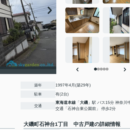
1997年4月(築29年)
築年
有(2台)
駐車
東海道本線
「
大磯
」駅 バス15分 神奈川
交通
交通「石神台東公園前」 停歩2分
大磯町石神台1丁目 中古戸建の詳細情報