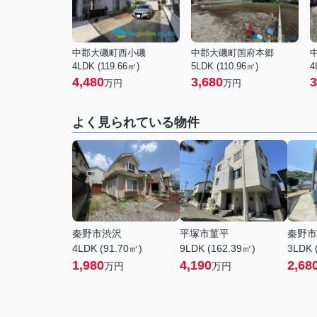
中郡大磯町西小磯
中郡大磯町国府本郷
4LDK (119.66㎡)
5LDK (110.96㎡)
4
4,480
3,680
3
万円
万円
よく見られている物件
秦野市渋沢
平塚市菫平
秦野市
4LDK (91.70㎡)
9LDK (162.39㎡)
3LDK 
1,980
4,190
2,68
万円
万円