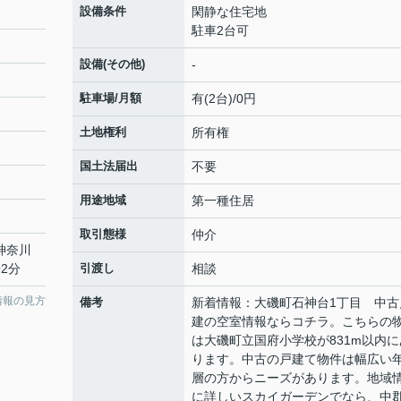
設備条件
閑静な住宅地
駐車2台可
設備(その他)
-
駐車場/月額
有(2台)/0円
土地権利
所有権
国土法届出
不要
用途地域
第一種住居
取引態様
仲介
 神奈川
2分
引渡し
相談
情報の見方
備考
新着情報：大磯町石神台1丁目 中古
建の空室情報ならコチラ。こちらの
は大磯町立国府小学校が831m以内に
ります。中古の戸建て物件は幅広い
層の方からニーズがあります。地域
に詳しいスカイガーデンでなら、中