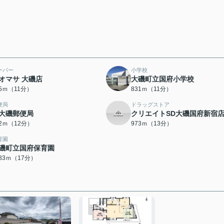
ーパー
小学校
オマサ 大磯店
大磯町立国府小学校
15ｍ（11分）
831ｍ（11分）
便局
ドラッグストア
大磯郵便局
クリエイトSD大磯国府新宿
12ｍ（12分）
973ｍ（13分）
育園
磯町立国府保育園
283ｍ（17分）