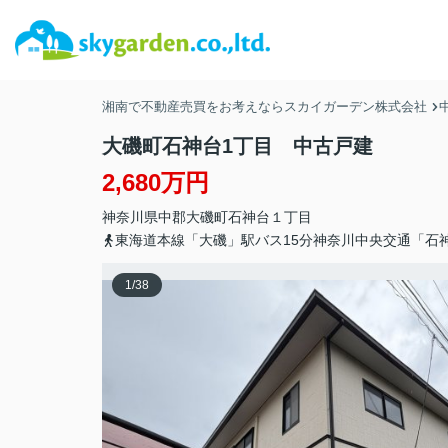
湘南で不動産売買をお考えならスカイガーデン株式会社
大磯町石神台1丁目 中古戸建
2,680万円
神奈川県
中郡大磯町
石神台
１丁目
東海道本線「大磯」駅バス15分神奈川中央交通「石
1
/
38