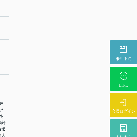
来店予約
LINE
戸
物件
会員ログイン
あ
年齢
情報
郡大