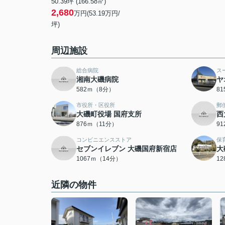
50.39坪 (166.58㎡)
2,680
万円(53.19万円/
坪)
周辺施設
総合病院
ス
湘南大磯病院
ヤ
582ｍ（8分）
8
市役所・区役所
郵
大磯町役場 国府支所
西
876ｍ（11分）
9
コンビニエンスストア
保
セブンイレブン 大磯国府新宿店
大
1067ｍ（14分）
1
近隣の物件