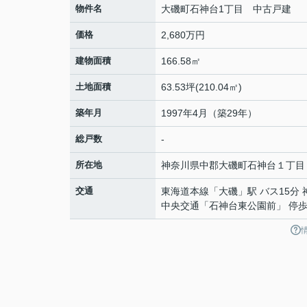
物件名
大磯町石神台1丁目 中古戸建
価格
2,680万円
建物面積
166.58㎡
土地面積
63.53坪(210.04㎡)
築年月
1997年4月（築29年）
総戸数
-
所在地
神奈川県
中郡大磯町
石神台
１丁目
交通
東海道本線
「
大磯
」駅 バス15分
中央交通「石神台東公園前」 停歩