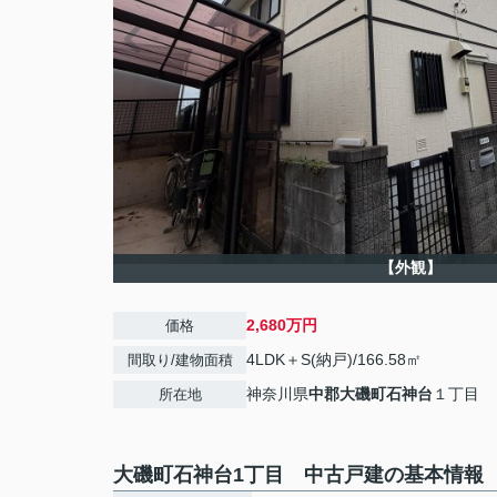
【外観】
2,680万円
価格
4LDK＋S(納戸)/166.58㎡
間取り/建物面積
神奈川県
中郡大磯町
石神台
１丁目
所在地
大磯町石神台1丁目 中古戸建の基本情報