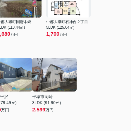
中郡大磯町国府本郷
中郡大磯町石神台２丁目
LDK (113.44㎡)
5LDK (125.04㎡)
,680
1,700
万円
万円
平沢
平塚市岡崎
(79.49㎡)
3LDK (91.90㎡)
0
2,599
万円
万円