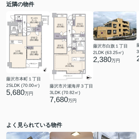
近隣の物件
藤沢市白旗１丁目
3
2LDK (63.25㎡)
2,380
万円
藤沢市本町１丁目
2SLDK (70.00㎡)
藤沢市片瀬海岸３丁目
5,680
3LDK (70.82㎡)
万円
7,680
万円
よく見られている物件