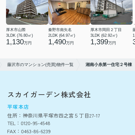
厚木市山際
秦野市南矢名
厚木市岡田２丁目
3LDK (76.80㎡)
2LDK (64.97㎡)
3LDK (62.92㎡)
1
1,130
1,490
1,399
万円
万円
万円
藤沢市のマンション(売買)物件一覧
湘南小糸第一住宅２号棟
スカイガーデン株式会社
平塚本店
住所：神奈川県平塚市四之宮５丁目27-17
TEL：0120-95-4548
FAX：0463-86-6239