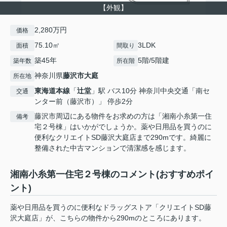
【外観】
2,280万円
価格
75.10㎡
3LDK
面積
間取り
築45年
5階/5階建
築年数
所在階
神奈川県
藤沢市
大庭
所在地
東海道本線
「
辻堂
」駅 バス10分 神奈川中央交通「南セ
交通
ンター前（藤沢市）」 停歩2分
藤沢市周辺にある物件をお求めの方は「湘南小糸第一住
備考
宅２号棟」はいかがでしょうか。薬や日用品を買うのに
便利なクリエイトSD藤沢大庭店まで290mです。綺麗に
整備された中古マンションで清潔感を感じます。
湘南小糸第一住宅２号棟のコメント(おすすめポイ
ント)
薬や日用品を買うのに便利なドラッグストア「クリエイトSD藤
沢大庭店」が、こちらの物件から290mのところにあります。