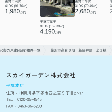
秦野市渋沢
秦野市平沢
4LDK (91.70㎡)
3LDK (79.49㎡)
3
1,980
2,680
万円
万円
平塚市菫平
9LDK (162.39㎡)
4,190
万円
沢市の戸建(売買)物件一覧
藤沢市高倉３期 新築戸建 全１棟
スカイガーデン株式会社
平塚本店
住所：神奈川県平塚市四之宮５丁目27-17
TEL：0120-95-4548
FAX：0463-86-6239