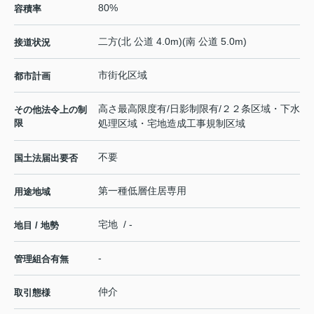
80%
容積率
二方(北 公道 4.0m)(南 公道 5.0m)
接道状況
市街化区域
都市計画
高さ最高限度有/日影制限有/２２条区域・下水
その他法令上の制
限
処理区域・宅地造成工事規制区域
不要
国土法届出要否
第一種低層住居専用
用途地域
宅地 / -
地目 / 地勢
-
管理組合有無
仲介
取引態様