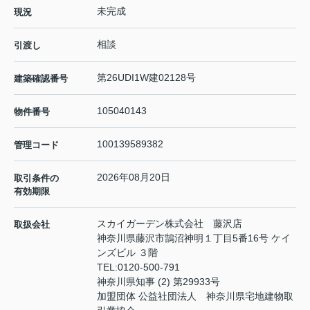
未完成
現況
相談
引渡し
第26UDI1W建02128号
建築確認番号
105040143
物件番号
100139589382
管理コード
2026年08月20日
取引条件の
有効期限
スカイガーデン株式会社 藤沢店
取扱会社
神奈川県藤沢市鵠沼神明１丁目5番16号 ケイ
ンズビル ３階
TEL:
0120-500-791
神奈川県知事 (2) 第29933号
加盟団体 公益社団法人 神奈川県宅地建物取