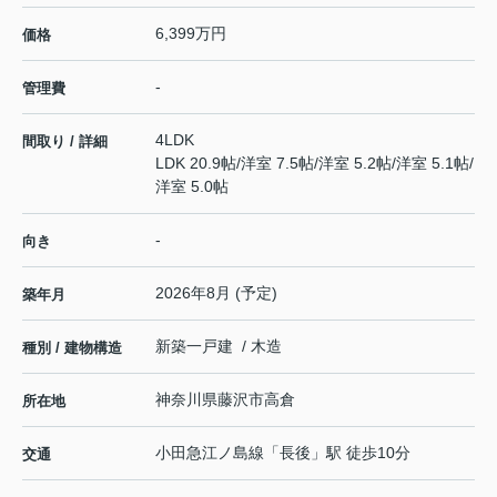
6,399万円
価格
-
管理費
4LDK
間取り / 詳細
LDK 20.9帖
/
洋室 7.5帖
/
洋室 5.2帖
/
洋室 5.1帖
/
洋室 5.0帖
-
向き
2026年8月 (予定)
築年月
新築一戸建 / 木造
種別 / 建物構造
神奈川県
藤沢市
高倉
所在地
小田急江ノ島線
「
長後
」駅 徒歩10分
交通