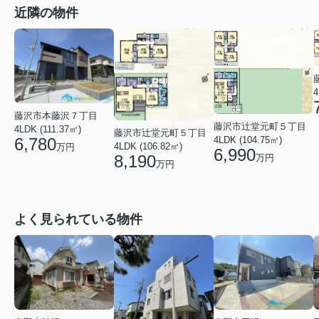
近隣の物件
4
藤沢市本藤沢７丁目
藤沢市辻堂元町５丁目
4LDK (111.37㎡)
藤沢市辻堂元町５丁目
4LDK (104.75㎡)
6,780
4LDK (106.82㎡)
万円
6,990
8,190
万円
万円
よく見られている物件