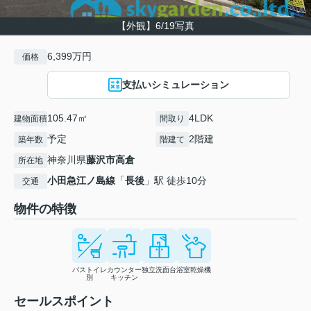
【外観】6/19写真
6,399万円
価格
支払いシミュレーション
105.47㎡
4LDK
建物面積
間取り
予定
2階建
築年数
階建て
神奈川県
藤沢市
高倉
所在地
小田急江ノ島線
「
長後
」駅 徒歩10分
交通
物件の特徴
バストイレ
カウンター
独立洗面台
浴室乾燥機
別
キッチン
セールスポイント