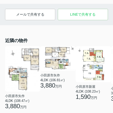
メールで共有する
LINEで共有する
近隣の物件
小田原市矢作
4LDK (106.81㎡)
3,880
万円
小田原市新屋
4LDK (108.23㎡)
3
1,590
小田原市矢作
万円
4LDK (108.47㎡)
3,880
万円