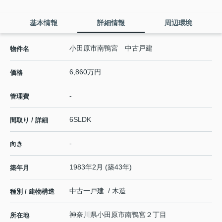
基本情報
詳細情報
周辺環境
小田原市南鴨宮 中古戸建
物件名
6,860万円
価格
-
管理費
6SLDK
間取り / 詳細
-
向き
1983年2月 (築43年)
築年月
中古一戸建 / 木造
種別 / 建物構造
神奈川県
小田原市
南鴨宮
２丁目
所在地