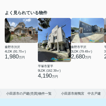
よく見られている物件
秦野市渋沢
秦野市平沢
4LDK (91.70㎡)
3LDK (79.49㎡)
3
1,980
2,680
万円
万円
平塚市菫平
9LDK (162.39㎡)
4,190
万円
小田原市の戸建(売買)物件一覧
小田原市南鴨宮 中古戸建