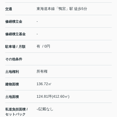
東海道本線
「
鴨宮
」駅 徒歩5分
交通
-
修繕積立金
-
修繕積立基金
有 / 0円
駐車場 / 月額
その他条件
所有権
土地権利
136.72㎡
建物面積
124.81坪(412.60㎡)
土地面積
-/記載なし
私道負担面積 /
セットバック