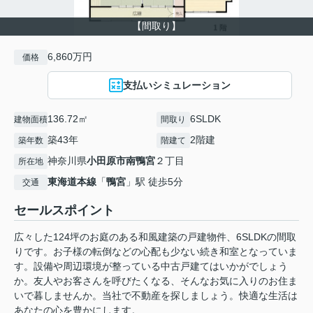
【間取り】
6,860万円
価格
支払いシミュレーション
136.72㎡
6SLDK
建物面積
間取り
築43年
2階建
築年数
階建て
神奈川県
小田原市
南鴨宮
２丁目
所在地
東海道本線
「
鴨宮
」駅 徒歩5分
交通
セールスポイント
広々した124坪のお庭のある和風建築の戸建物件、6SLDKの間取
りです。お子様の転倒などの心配も少ない続き和室となっていま
す。設備や周辺環境が整っている中古戸建てはいかがでしょう
か。友人やお客さんを呼びたくなる、そんなお気に入りのお住ま
いで暮しませんか。当社で不動産を探しましょう。快適な生活は
あなたの心を豊かにします。