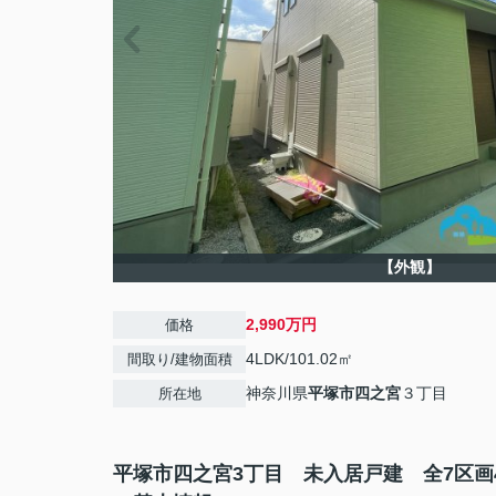
【外観】
2,990万円
価格
4LDK/101.02㎡
間取り/建物面積
神奈川県
平塚市
四之宮
３丁目
所在地
平塚市四之宮3丁目 未入居戸建 全7区画