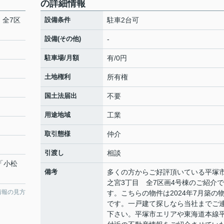
の詳細情報
 全7区
設備条件
駐車2台可
設備(その他)
-
駐車場/月額
有/0円
土地権利
所有権
国土法届出
不要
用途地域
工業
取引態様
仲介
引渡し
相談
 「小松
備考
多くの方からご好評頂いている平塚
之宮3丁目 全7区画4号棟のご紹介で
情報の見方
す。こちらの物件は2024年7月築の
です。一戸建て探しなら当社までご
下さい。平塚市エリアや東海道本線