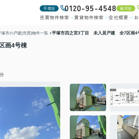
0120-95-4548
平塚店
藤沢店
売買物件検索
賃貸物件検索
会社概要
お
平塚市四之宮3丁目 未入居戸建 全7区画4
平塚市の戸建(売買)物件一覧
区画4号棟
分