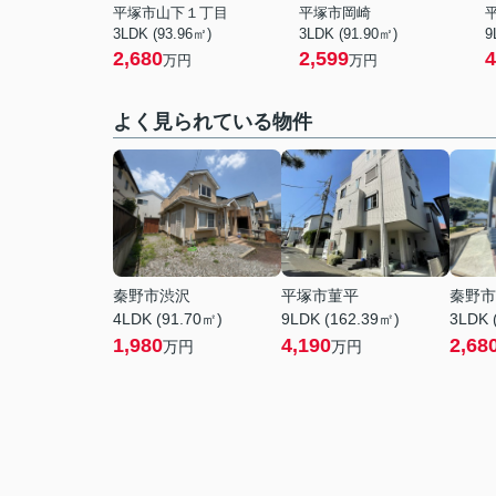
平塚市山下１丁目
平塚市岡崎
3LDK (93.96㎡)
3LDK (91.90㎡)
9
2,680
2,599
4
万円
万円
よく見られている物件
秦野市渋沢
平塚市菫平
秦野市
4LDK (91.70㎡)
9LDK (162.39㎡)
3LDK 
1,980
4,190
2,68
万円
万円