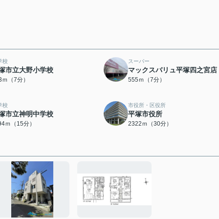
学校
スーパー
塚市立大野小学校
マックスバリュ平塚四之宮店
53ｍ（7分）
555ｍ（7分）
学校
市役所・区役所
塚市立神明中学校
平塚市役所
194ｍ（15分）
2322ｍ（30分）