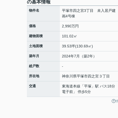
の基本情報
物件名
平塚市四之宮3丁目 未入居戸建
画4号棟
価格
2,990万円
建物面積
101.02㎡
土地面積
39.53坪(130.69㎡)
築年月
2024年7月（築2年）
総戸数
-
所在地
神奈川県
平塚市
四之宮
３丁目
交通
東海道本線
「
平塚
」駅 バス18分
電子前」 停歩5分