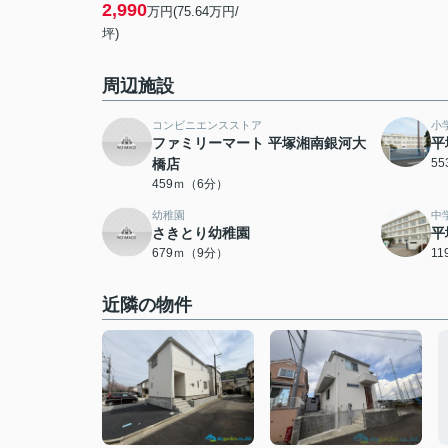
2,990
万円(75.64万円/
坪)
周辺施設
コンビニエンスストア
小
ファミリーマート 平塚湘南銀河大
平
橋店
5
459ｍ（6分）
幼稚園
中
さきとり幼稚園
平
679ｍ（9分）
1
近隣の物件