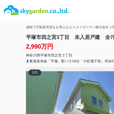
湘南で不動産売買をお考えならスカイガーデン株式会社
平塚市四之宮3丁目 未入居戸建 全7
2,990万円
神奈川県
平塚市
四之宮
３丁目
東海道本線「平塚」駅バス18分「小松電子前」停歩5
1
/
31