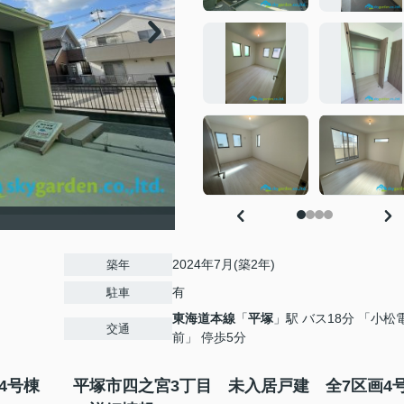
2024年7月(築2年)
築年
有
駐車
東海道本線
「
平塚
」駅 バス18分 「小松
交通
前」 停歩5分
4号棟
平塚市四之宮3丁目 未入居戸建 全7区画4