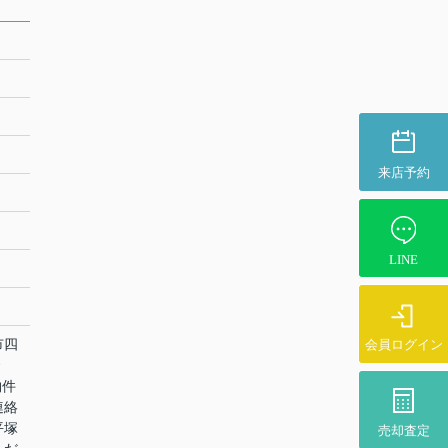
来店予約
LINE
市四
会員ログイン
物件
連絡
平塚
売却査定