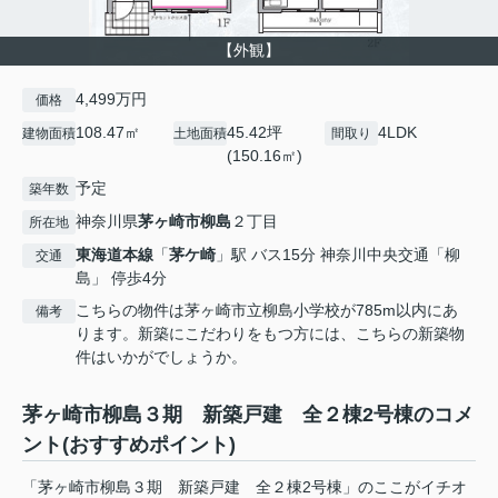
【外観】
4,499万円
価格
108.47㎡
45.42坪
4LDK
建物面積
土地面積
間取り
(150.16㎡)
予定
築年数
神奈川県
茅ヶ崎市
柳島
２丁目
所在地
東海道本線
「
茅ケ崎
」駅 バス15分 神奈川中央交通「柳
交通
島」 停歩4分
こちらの物件は茅ヶ崎市立柳島小学校が785m以内にあ
備考
ります。新築にこだわりをもつ方には、こちらの新築物
件はいかがでしょうか。
茅ヶ崎市柳島３期 新築戸建 全２棟2号棟のコメ
ント(おすすめポイント)
「茅ヶ崎市柳島３期 新築戸建 全２棟2号棟」のここがイチオ