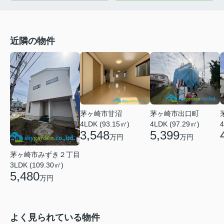
近隣の物件
茅ヶ崎市出口町
茅ヶ崎市甘沼
4LDK (97.29㎡)
4LDK (93.15㎡)
4
5,399
3,548
万円
万円
茅ヶ崎市みずき２丁目
3LDK (109.30㎡)
5,480
万円
よく見られている物件