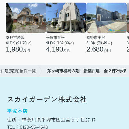
秦野市渋沢
平塚市菫平
秦野市平沢
4LDK (91.70㎡)
9LDK (162.39㎡)
3LDK (79.49㎡)
3
1,980
4,190
2,680
万円
万円
万円
戸建(売買)物件一覧
茅ヶ崎市柳島３期 新築戸建 全２棟2号棟
スカイガーデン株式会社
平塚本店
住所：神奈川県平塚市四之宮５丁目27-17
TEL：0120-95-4548