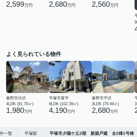
2,599
2,680
2,560
万円
万円
万円
9
よく見られている物件
秦野市渋沢
平塚市菫平
秦野市平沢
4LDK (91.70㎡)
9LDK (162.39㎡)
3LDK (79.49㎡)
3
1,980
4,190
2,680
万円
万円
万円
物件一覧
平塚駅
平塚市夕陽ケ丘2期 新築戸建 全2棟1号棟