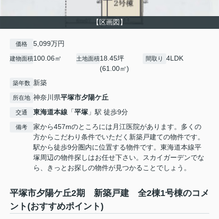
【区画図】
5,099万円
価格
100.06㎡
18.45坪
4LDK
建物面積
土地面積
間取り
(61.00㎡)
新築
築年数
神奈川県
平塚市
夕陽ケ丘
所在地
東海道本線
「
平塚
」駅 徒歩9分
交通
家から457mのところには月江医院があります。多くの
備考
方からこだわり条件でいただく新築戸建ての物件です。
駅から徒歩9分圏内に位置する物件です。東海道本線平
塚周辺の物件探しはお任せ下さい。スカイガーデンでな
ら、きっとお探しの物件が見つかることでしょう。
平塚市夕陽ケ丘2期 新築戸建 全2棟1号棟のコメ
ント(おすすめポイント)