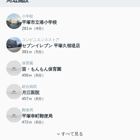
周辺施設
小学校
平塚市立港小学校
281ｍ（4分）
コンビニエンスストア
セブンイレブン 平塚久領堤店
391ｍ（5分）
保育園
苗・もんもん保育園
456ｍ（6分）
総合病院
月江医院
457ｍ（6分）
郵便局
平塚幸町郵便局
472ｍ（6分）
すべて見る