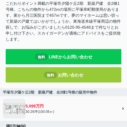
こだわりポイント満載の平塚市夕陽ケ丘2期 新築戸建 全2棟1
号棟。こちらの物件から472mの場所に平塚幸町郵便局がありま
す。家から月江医院まで457mです。夢のマイホームは思い切っ
て新築の戸建てはいかがでしょうか。東海道本線平塚周辺の物件
探しで、お悩みがございましたら0120-95-4548まで何なりとお
申し付け下さい。スカイガーデンが適格にアドバイスをご提供致
します。
LINEからお問い合わせ
無料
お問い合わせ
無料
平塚市夕陽ケ丘2期 新築戸建 全2棟1号棟の販売中物件
5,099万円
30.26坪(100.06㎡)