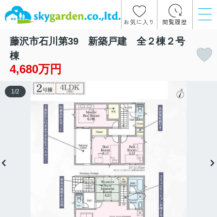
お気に入り
閲覧履歴
藤沢市石川第39 新築戸建 全２棟２号
棟
4,680万円
1
/
2