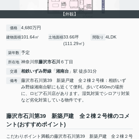
【外観】
4,680万円
価格
101.64㎡
33.66坪
4LDK
建物面積
土地面積
間取り
(111.29㎡)
予定
築年数
神奈川県
藤沢市
石川
６丁目
所在地
相鉄いずみ野線
「
湘南台
」駅 徒歩31分
交通
藤沢市石川第39 新築戸建 全２棟２号棟：相鉄いず
備考
み野線湘南台駅にも近くて便利。歩いて450mの場所
に、ロピア石川店があります。湿気対策でシロアリ対策
など劣化対策している物件です。
藤沢市石川第39 新築戸建 全２棟２号棟のコメ
ント(おすすめポイント)
こだわりポイント満載の藤沢市石川第39 新築戸建 全２棟２号