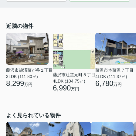
近隣の物件
藤沢市鵠沼藤が谷１丁目
藤沢市本藤沢７丁目
藤沢市辻堂元町５丁目
3LDK (111.80㎡)
4LDK (111.37㎡)
4LDK (104.75㎡)
8,299
6,780
万円
万円
6,990
万円
よく見られている物件