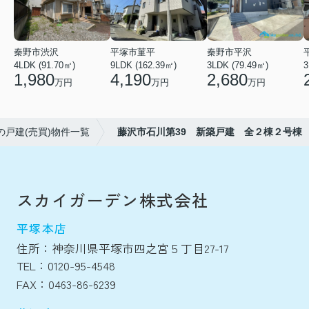
秦野市渋沢
平塚市菫平
秦野市平沢
4LDK (91.70㎡)
9LDK (162.39㎡)
3LDK (79.49㎡)
3
1,980
4,190
2,680
万円
万円
万円
の戸建(売買)物件一覧
藤沢市石川第39 新築戸建 全２棟２号棟
スカイガーデン株式会社
平塚本店
住所：神奈川県平塚市四之宮５丁目27-17
TEL：0120-95-4548
FAX：0463-86-6239