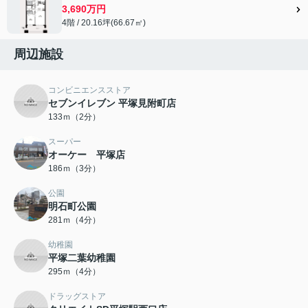
3,690万円
4階 / 20.16坪(66.67㎡)
周辺施設
コンビニエンスストア
セブンイレブン 平塚見附町店
133ｍ（2分）
スーパー
オーケー 平塚店
186ｍ（3分）
公園
明石町公園
281ｍ（4分）
幼稚園
平塚二葉幼稚園
295ｍ（4分）
ドラッグストア