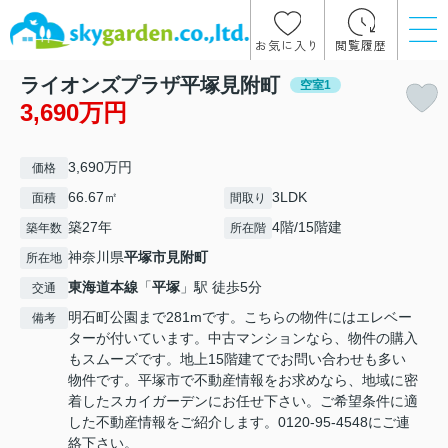
お気に入り
閲覧履歴
ライオンズプラザ平塚見附町
空室1
3,690万円
3,690万円
価格
66.67㎡
3LDK
面積
間取り
築27年
4階/15階建
築年数
所在階
神奈川県
平塚市
見附町
所在地
東海道本線
「
平塚
」駅 徒歩5分
交通
明石町公園まで281mです。こちらの物件にはエレベー
備考
ターが付いています。中古マンションなら、物件の購入
もスムーズです。地上15階建てでお問い合わせも多い
物件です。平塚市で不動産情報をお求めなら、地域に密
着したスカイガーデンにお任せ下さい。ご希望条件に適
した不動産情報をご紹介します。0120-95-4548にご連
絡下さい。