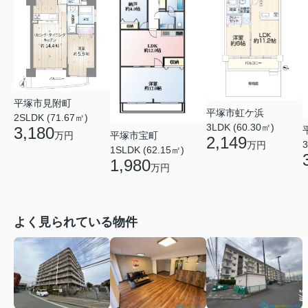
平塚市見附町
平塚市虹ケ浜
2SLDK (71.67㎡)
3LDK (60.30㎡)
3,180
万円
平塚市宝町
2,149
3
万円
1SLDK (62.15㎡)
1,980
万円
よく見られている物件