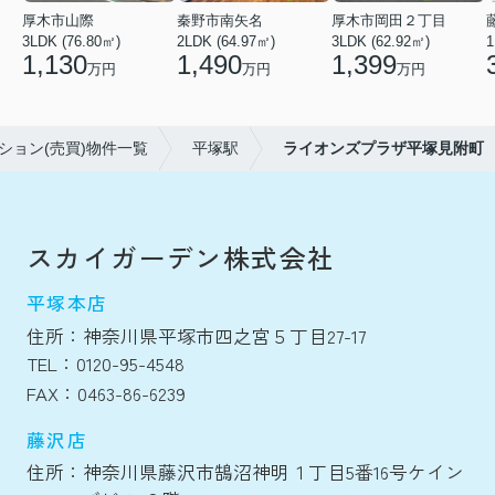
厚木市山際
秦野市南矢名
厚木市岡田２丁目
3LDK (76.80㎡)
2LDK (64.97㎡)
3LDK (62.92㎡)
1
1,130
1,490
1,399
万円
万円
万円
ション(売買)物件一覧
平塚駅
ライオンズプラザ平塚見附町
スカイガーデン株式会社
平塚本店
住所：神奈川県平塚市四之宮５丁目27-17
TEL：0120-95-4548
FAX：0463-86-6239
藤沢店
住所：神奈川県藤沢市鵠沼神明１丁目5番16号ケイン