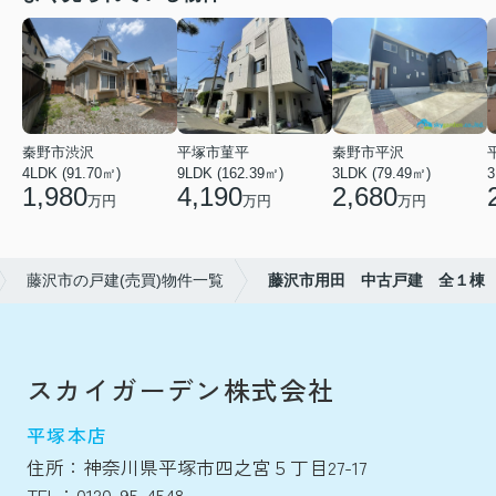
秦野市渋沢
平塚市菫平
秦野市平沢
4LDK (91.70㎡)
9LDK (162.39㎡)
3LDK (79.49㎡)
3
1,980
4,190
2,680
万円
万円
万円
藤沢市の戸建(売買)物件一覧
藤沢市用田 中古戸建 全１棟
スカイガーデン株式会社
平塚本店
住所：神奈川県平塚市四之宮５丁目27-17
TEL：0120-95-4548