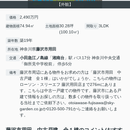
【外観】
2,490万円
価格
74.94㎡
30.28坪
3LDK
建物面積
土地面積
間取り
(100.10㎡)
築19年
築年数
神奈川県
藤沢市
用田
所在地
小田急江ノ島線
「
湘南台
」駅 バス17分 神奈川中央交通
交通
「御所見中学校前」 停歩5分
藤沢市周辺にある物件をお求めの方は「藤沢市用田 中
備考
古戸建 全１棟」はいかがでしょうか。こちらの物件は
ローソン・スリーエフ 藤沢用田店まで276mにありま
す。こちらは中古一戸建ての物件です。藤沢市にある戸
建て情報をお探しの方は、数多くの物件を取り扱ってい
る当社までご依頼下さい。otoiawase-fujisawa@sky-
garden.co.jpか0120-500-791からご連絡をお願いしま
す。