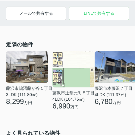
メールで共有する
LINEで共有する
近隣の物件
藤沢市鵠沼藤が谷１丁目
藤沢市本藤沢７丁目
藤沢市辻堂元町５丁目
3LDK (111.80㎡)
4LDK (111.37㎡)
4LDK (104.75㎡)
8,299
6,780
万円
万円
6,990
万円
よく見られている物件