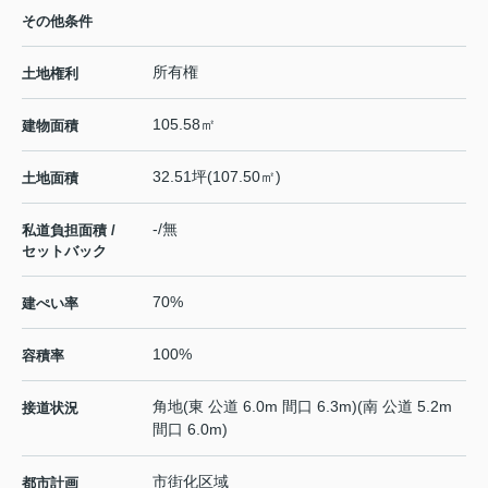
その他条件
所有権
土地権利
105.58㎡
建物面積
32.51坪(107.50㎡)
土地面積
-/無
私道負担面積 /
セットバック
70%
建ぺい率
100%
容積率
角地(東 公道 6.0m 間口 6.3m)(南 公道 5.2m
接道状況
間口 6.0m)
市街化区域
都市計画