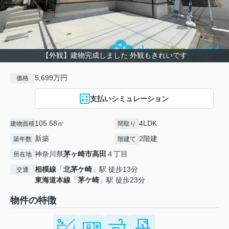
【外観】建物完成しました 外観もきれいです
5,699万円
価格
支払いシミュレーション
105.58㎡
4LDK
建物面積
間取り
新築
2階建
築年数
階建て
神奈川県
茅ヶ崎市
高田
４丁目
所在地
相模線
「
北茅ケ崎
」駅 徒歩13分
交通
東海道本線
「
茅ケ崎
」駅 徒歩23分
物件の特徴