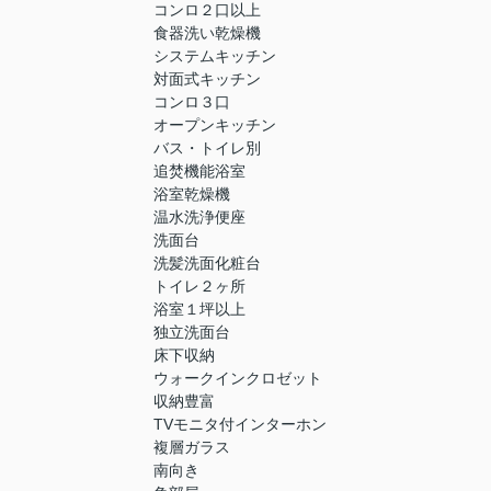
コンロ２口以上
食器洗い乾燥機
システムキッチン
対面式キッチン
コンロ３口
オープンキッチン
バス・トイレ別
追焚機能浴室
浴室乾燥機
温水洗浄便座
洗面台
洗髪洗面化粧台
トイレ２ヶ所
浴室１坪以上
独立洗面台
床下収納
ウォークインクロゼット
収納豊富
TVモニタ付インターホン
複層ガラス
南向き