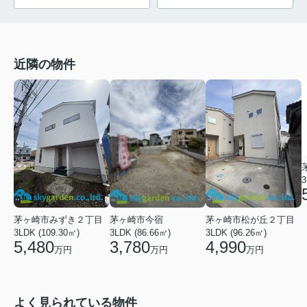
近隣の物件
3
茅ヶ崎市みずき２丁目
茅ヶ崎市松が丘２丁目
茅ヶ崎市今宿
3LDK (109.30㎡)
3LDK (96.26㎡)
3LDK (86.66㎡)
5,480
4,990
3,780
万円
万円
万円
よく見られている物件