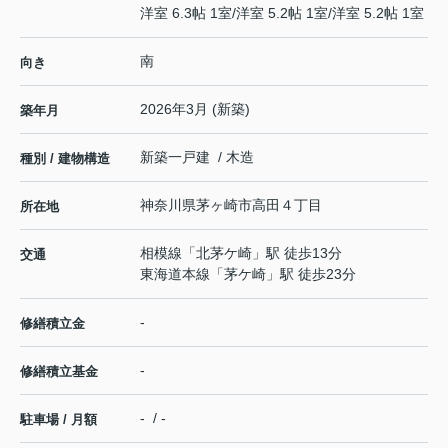
洋室 6.3帖 1室
/
洋室 5.2帖 1室
/
洋室 5.2帖 1室
南
向き
2026年3月 (新築)
築年月
新築一戸建 / 木造
種別 / 建物構造
神奈川県
茅ヶ崎市
高田
４丁目
所在地
相模線
「
北茅ケ崎
」駅 徒歩13分
交通
東海道本線
「
茅ケ崎
」駅 徒歩23分
-
修繕積立金
-
修繕積立基金
- / -
駐車場 / 月額