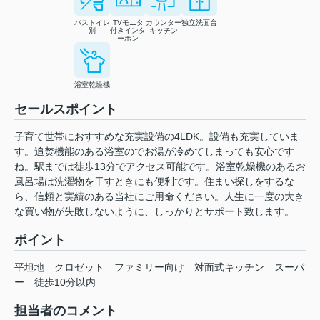
バストイレ
TVモニタ
カウンター
独立洗面台
別
付きインタ
キッチン
ーホン
浴室乾燥機
セールスポイント
子育て世帯におすすめな充実設備の4LDK。設備も充実していま
す。追焚機能のある浴室のでお湯が冷めてしまっても安心です
ね。駅までは徒歩13分でアクセス可能です。浴室乾燥機のあるお
風呂場は洗濯物を干すときにも便利です。住まい探しをするな
ら、信頼と実績のある当社にご用命ください。人生に一度の大き
な買い物が失敗しないように、しっかりとサポート致します。
ポイント
平坦地
クロゼット
ファミリー向け
対面式キッチン
スーパ
ー
徒歩10分以内
担当者のコメント