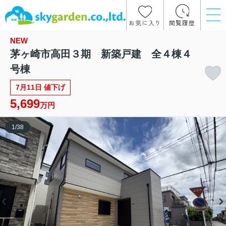
お気に入り
閲覧履歴
NEW
茅ヶ崎市高田３期 新築戸建 全４棟４
号棟
7月11日 値下げ
5,699
万円
1
/
38