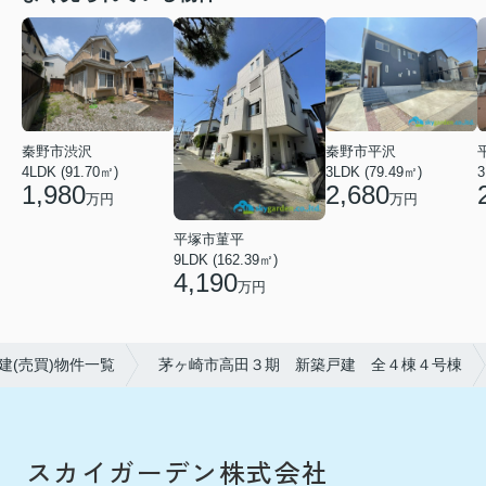
秦野市渋沢
秦野市平沢
4LDK (91.70㎡)
3LDK (79.49㎡)
3
1,980
2,680
万円
万円
平塚市菫平
9LDK (162.39㎡)
4,190
万円
建(売買)物件一覧
茅ヶ崎市高田３期 新築戸建 全４棟４号棟
スカイガーデン株式会社