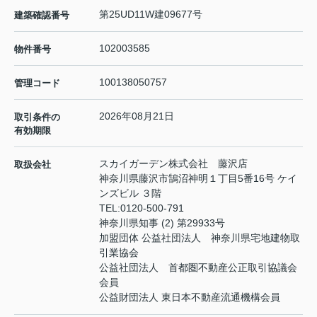
第25UD11W建09677号
建築確認番号
102003585
物件番号
100138050757
管理コード
2026年08月21日
取引条件の
有効期限
スカイガーデン株式会社 藤沢店
取扱会社
神奈川県藤沢市鵠沼神明１丁目5番16号 ケイ
ンズビル ３階
TEL:
0120-500-791
神奈川県知事 (2) 第29933号
加盟団体 公益社団法人 神奈川県宅地建物取
引業協会
公益社団法人 首都圏不動産公正取引協議会
会員
公益財団法人 東日本不動産流通機構会員