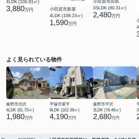
小田原市田島
4LDK (106.81㎡)
3,880
3SLDK (80.31㎡)
小田原市新屋
万円
2,480
4LDK (108.23㎡)
万円
1,590
万円
4
よく見られている物件
秦野市渋沢
平塚市菫平
秦野市平沢
4LDK (91.70㎡)
9LDK (162.39㎡)
3LDK (79.49㎡)
3
1,980
4,190
2,680
万円
万円
万円