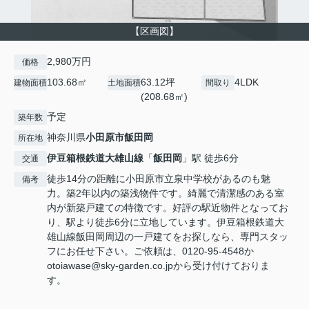
【区画図】
2,980万円
価格
103.68㎡
63.12坪
4LDK
建物面積
土地面積
間取り
(208.68㎡)
予定
築年数
神奈川県
小田原市
飯田岡
所在地
伊豆箱根鉄道大雄山線
「
飯田岡
」駅 徒歩6分
交通
徒歩14分の距離に小田原市立泉中学校があるのも魅
備考
力。築2年以内の築浅物件です。綺麗で清潔感のある室
内が新築戸建ての特徴です。好評の駅近物件となってお
り、駅より徒歩6分に立地しています。伊豆箱根鉄道大
雄山線飯田岡周辺の一戸建てをお探しなら、専門スタッ
フにお任せ下さい。ご依頼は、0120-95-4548か
otoiawase@sky-garden.co.jpから受け付けておりま
す。