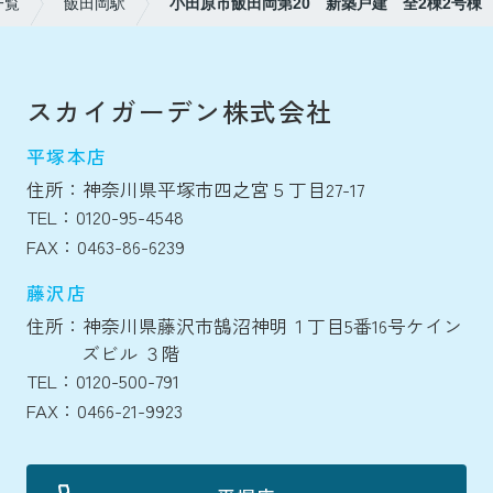
一覧
飯田岡駅
小田原市飯田岡第20 新築戸建 全2棟2号棟
スカイガーデン株式会社
平塚本店
住所：神奈川県平塚市四之宮５丁目27-17
TEL：0120-95-4548
FAX：0463-86-6239
藤沢店
住所：神奈川県藤沢市鵠沼神明１丁目5番16号ケイン
ズビル ３階
TEL：0120-500-791
FAX：0466-21-9923