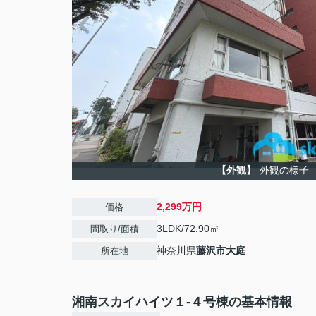
【外観】
外観の様子
2,299万円
価格
3LDK/72.90㎡
間取り/面積
神奈川県
藤沢市
大庭
所在地
湘南スカイハイツ１-４号棟の基本情報