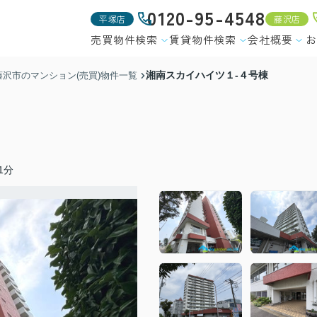
0120-95-4548
平塚店
藤沢店
売買物件検索
賃貸物件検索
会社概要
お
湘南スカイハイツ１-４号棟
藤沢市のマンション(売買)物件一覧
1分