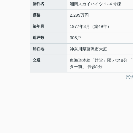
物件名
湘南スカイハイツ１-４号棟
価格
2,299万円
築年月
1977年3月（築49年）
総戸数
308戸
所在地
神奈川県
藤沢市
大庭
交通
東海道本線
「
辻堂
」駅 バス8分 
ター前」 停歩1分