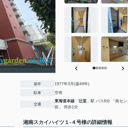
1977年3月(築49年)
築年
空有
駐車
東海道本線
「
辻堂
」駅 バス8分 「南セ
交通
前」 停歩1分
湘南スカイハイツ１-４号棟の詳細情報