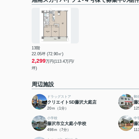
湘南スカイハイツ１-４号棟で募集中の物
13階
22.05坪 (72.90㎡)
2,299
万円(113.4万円/
坪)
周辺施設
ドラッグストア
郵
クリエイトSD藤沢大庭店
藤
20ｍ（1分）
1
小学校
中
藤沢市立大庭小学校
藤
498ｍ（7分）
1