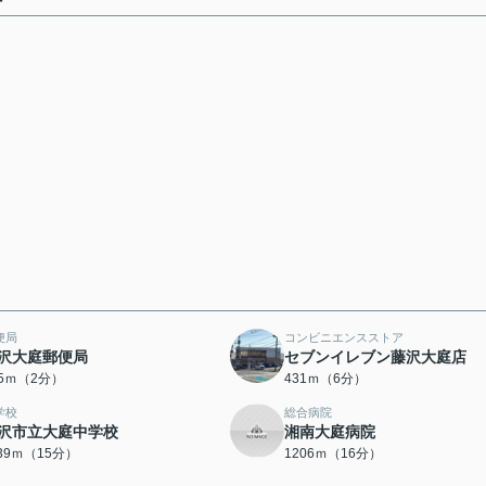
件
便局
コンビニエンスストア
沢大庭郵便局
セブンイレブン藤沢大庭店
25ｍ（2分）
431ｍ（6分）
学校
総合病院
沢市立大庭中学校
湘南大庭病院
139ｍ（15分）
1206ｍ（16分）