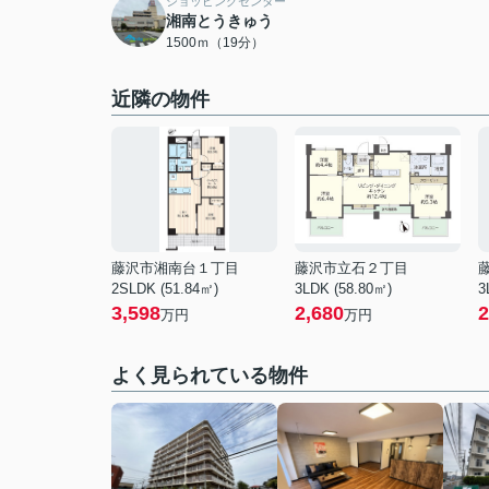
ショッピングセンター
湘南とうきゅう
1500ｍ（19分）
近隣の物件
藤沢市湘南台１丁目
藤沢市立石２丁目
2SLDK (51.84㎡)
3LDK (58.80㎡)
3
3,598
2,680
2
万円
万円
よく見られている物件