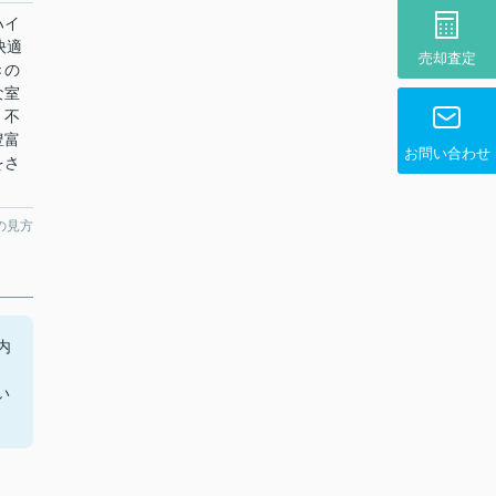
ハイ
快適
売却査定
きの
な室
。不
豊富
お問い合わせ
をさ
の見方
内
い