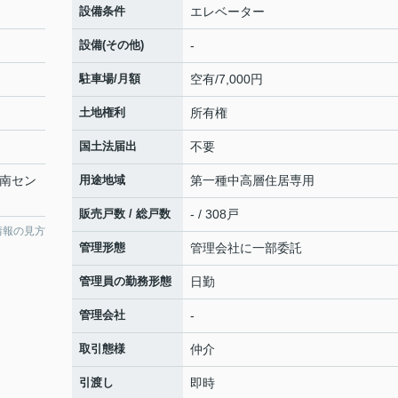
設備条件
エレベーター
設備(その他)
-
駐車場/月額
空有/7,000円
土地権利
所有権
国土法届出
不要
「南セン
用途地域
第一種中高層住居専用
販売戸数 / 総戸数
- / 308戸
情報の見方
管理形態
管理会社に一部委託
管理員の勤務形態
日勤
管理会社
-
取引態様
仲介
引渡し
即時