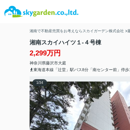
湘南で不動産売買をお考えならスカイガーデン株式会社
湘南スカイハイツ１-４号棟
2,299万円
神奈川県
藤沢市
大庭
東海道本線「辻堂」駅バス8分「南センター前」停歩
1
/
34