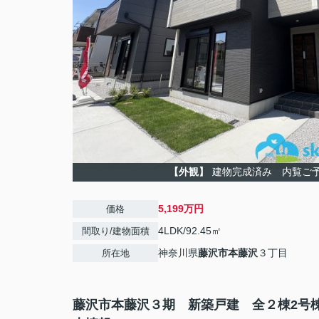
【外観】
建物完成済み 内覧ご
5,199万円
価格
4LDK/92.45㎡
間取り/建物面積
神奈川県
藤沢市
本藤沢
３丁目
所在地
藤沢市本藤沢３期 新築戸建 全２棟2号