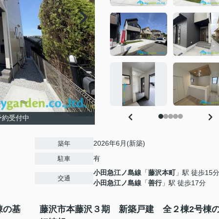
予約受付中
2026年6月(新築)
築年
有
駐車
小田急江ノ島線
「
藤沢本町
」駅 徒歩15
交通
小田急江ノ島線
「
善行
」駅 徒歩17分
棟の基
藤沢市本藤沢３期 新築戸建 全２棟2号棟