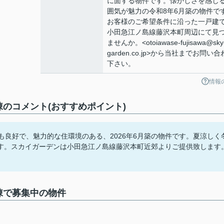
に面する物件です。懐かしさを感じ
囲気が魅力の令和8年6月築の物件で
お客様のご希望条件に沿った一戸建
小田急江ノ島線藤沢本町周辺にて見
ませんか。<otoiawase-fujisawa@sky
garden.co.jp>から当社までお問い
下さい。
情報
のコメント(おすすめポイント)
も良好で、魅力的な住環境のある、2026年6月築の物件です。夏涼しく
す。スカイガーデンは小田急江ノ島線藤沢本町近郊よりご提供致します
棟で募集中の物件