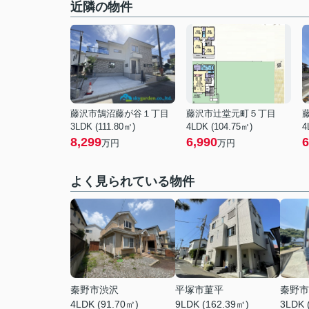
近隣の物件
藤沢市鵠沼藤が谷１丁目
藤沢市辻堂元町５丁目
3LDK (111.80㎡)
4LDK (104.75㎡)
4
8,299
6,990
6
万円
万円
よく見られている物件
秦野市渋沢
平塚市菫平
秦野市
4LDK (91.70㎡)
9LDK (162.39㎡)
3LDK 