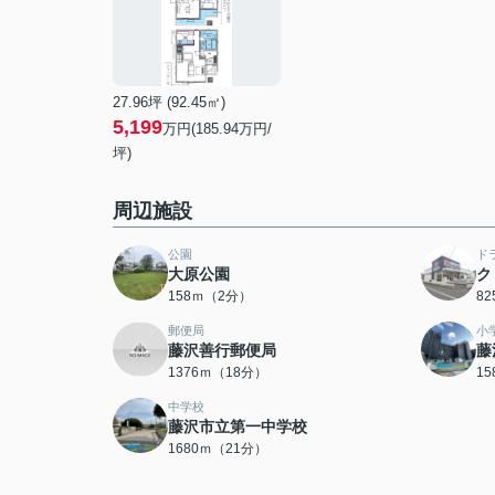
27.96坪 (92.45㎡)
5,199
万円(185.94万円/
坪)
周辺施設
公園
ド
大原公園
ク
158ｍ（2分）
8
郵便局
小
藤沢善行郵便局
藤
1376ｍ（18分）
1
中学校
藤沢市立第一中学校
1680ｍ（21分）