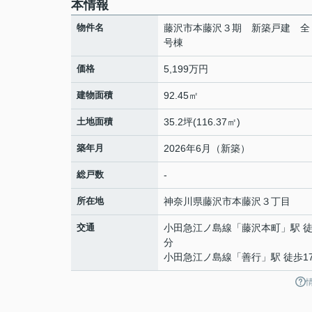
本情報
物件名
藤沢市本藤沢３期 新築戸建 全
号棟
価格
5,199万円
建物面積
92.45㎡
土地面積
35.2坪(116.37㎡)
築年月
2026年6月（新築）
総戸数
-
所在地
神奈川県
藤沢市
本藤沢
３丁目
交通
小田急江ノ島線
「
藤沢本町
」駅 徒
分
小田急江ノ島線
「
善行
」駅 徒歩1