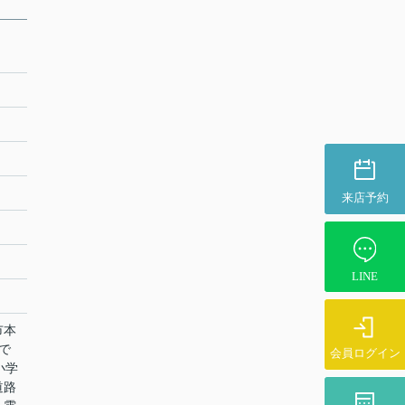
来店予約
LINE
市本
で
会員ログイン
小学
道路