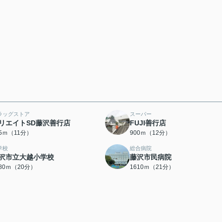
ラッグストア
スーパー
リエイトSD藤沢善行店
FUJI善行店
25ｍ（11分）
900ｍ（12分）
学校
総合病院
沢市立大越小学校
藤沢市民病院
580ｍ（20分）
1610ｍ（21分）