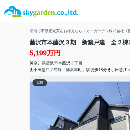
湘南で不動産売買をお考えならスカイガーデン株式会社
藤沢市本藤沢３期 新築戸建 全２棟
5,199万円
神奈川県
藤沢市
本藤沢
３丁目
小田急江ノ島線「藤沢本町」駅徒歩15分
小田急江
1
/
35