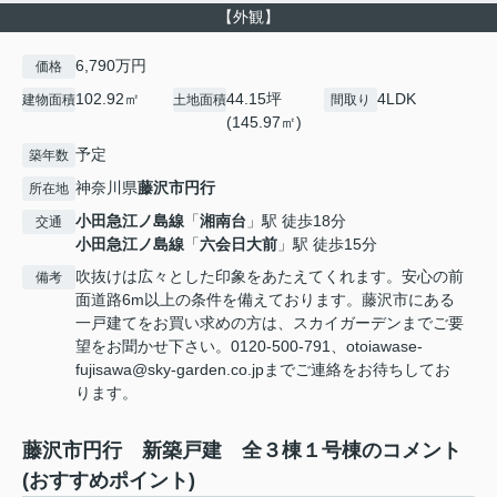
【外観】
6,790万円
価格
102.92㎡
44.15坪
4LDK
建物面積
土地面積
間取り
(145.97㎡)
予定
築年数
神奈川県
藤沢市
円行
所在地
小田急江ノ島線
「
湘南台
」駅 徒歩18分
交通
小田急江ノ島線
「
六会日大前
」駅 徒歩15分
吹抜けは広々とした印象をあたえてくれます。安心の前
備考
面道路6m以上の条件を備えております。藤沢市にある
一戸建てをお買い求めの方は、スカイガーデンまでご要
望をお聞かせ下さい。0120-500-791、otoiawase-
fujisawa@sky-garden.co.jpまでご連絡をお待ちしてお
ります。
藤沢市円行 新築戸建 全３棟１号棟のコメント
(おすすめポイント)