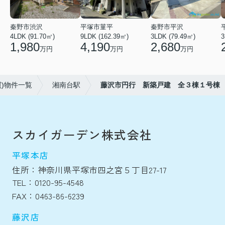
秦野市渋沢
平塚市菫平
秦野市平沢
4LDK (91.70㎡)
9LDK (162.39㎡)
3LDK (79.49㎡)
3
1,980
4,190
2,680
万円
万円
万円
買)物件一覧
湘南台駅
藤沢市円行 新築戸建 全３棟１号棟
スカイガーデン株式会社
平塚本店
住所：神奈川県平塚市四之宮５丁目27-17
TEL：0120-95-4548
FAX：0463-86-6239
藤沢店