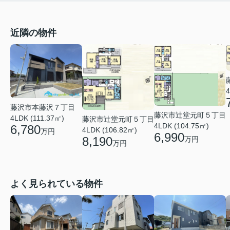
近隣の物件
4
藤沢市本藤沢７丁目
藤沢市辻堂元町５丁目
4LDK (111.37㎡)
藤沢市辻堂元町５丁目
4LDK (104.75㎡)
6,780
4LDK (106.82㎡)
万円
6,990
8,190
万円
万円
よく見られている物件