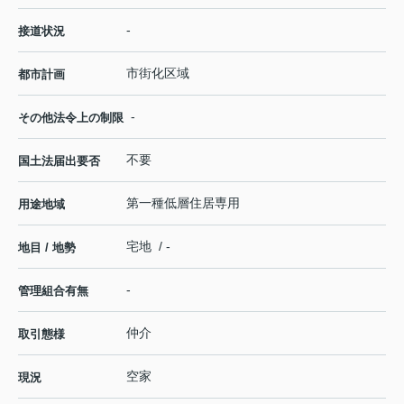
-
接道状況
市街化区域
都市計画
-
その他法令上の制限
不要
国土法届出要否
第一種低層住居専用
用途地域
宅地 / -
地目 / 地勢
-
管理組合有無
仲介
取引態様
空家
現況