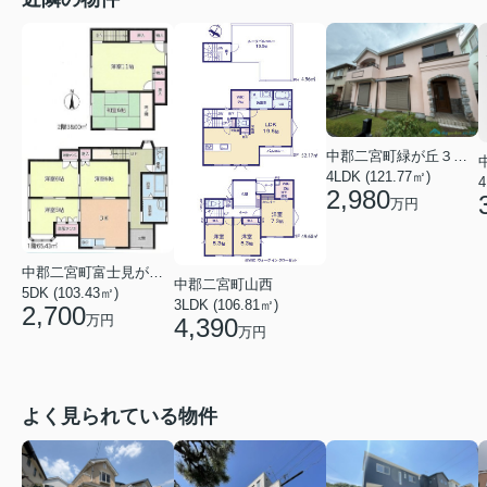
中郡二宮町緑が丘３丁目
4LDK (121.77㎡)
4
2,980
万円
中郡二宮町富士見が丘２丁目
中郡二宮町山西
5DK (103.43㎡)
3LDK (106.81㎡)
2,700
万円
4,390
万円
よく見られている物件