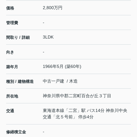
2,800万円
価格
-
管理費
3LDK
間取り / 詳細
-
向き
1966年5月 (築60年)
築年月
中古一戸建 / 木造
種別 / 建物構造
神奈川県
中郡二宮町
百合が丘
３丁目
所在地
東海道本線
「
二宮
」駅 バス14分 神奈川中央
交通
交通「北５号前」 停歩4分
-
修繕積立金