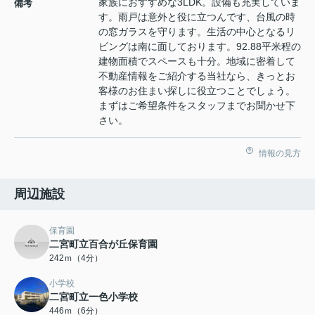
家族におすすめな3LDK。設備も充実していま
備考
す。雨戸は意外と役に立つんです、台風の時
の窓ガラスを守ります。生活の中心となるリ
ビングは南に面しております。92.88平米程の
建物面積でスペースも十分。地域に密着して
不動産情報をご紹介する当社なら、きっとお
客様のお住まい探しに役立つことでしょう。
まずはご希望条件をスタッフまでお聞かせ下
さい。
情報の見方
周辺施設
保育園
二宮町立百合が丘保育園
242ｍ（4分）
小学校
二宮町立一色小学校
446ｍ（6分）