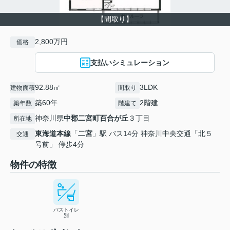
【間取り】
2,800万円
価格
支払いシミュレーション
92.88㎡
3LDK
建物面積
間取り
築60年
2階建
築年数
階建て
神奈川県
中郡二宮町
百合が丘
３丁目
所在地
東海道本線
「
二宮
」駅 バス14分 神奈川中央交通「北５
交通
号前」 停歩4分
物件の特徴
バストイレ
別