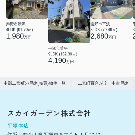
秦野市渋沢
秦野市平沢
4LDK (91.70㎡)
3LDK (79.49㎡)
3
1,980
2,680
万円
万円
平塚市菫平
9LDK (162.39㎡)
4,190
万円
中郡二宮町の戸建(売買)物件一覧
二宮町百合が丘 中古戸建
スカイガーデン株式会社
平塚本店
住所：神奈川県平塚市四之宮５丁目27-17