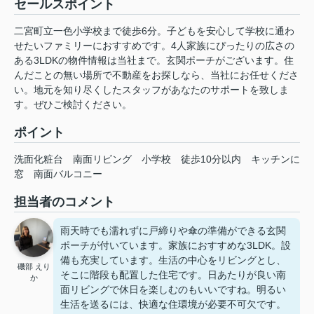
セールスポイント
二宮町立一色小学校まで徒歩6分。子どもを安心して学校に通わ
せたいファミリーにおすすめです。4人家族にぴったりの広さの
ある3LDKの物件情報は当社まで。玄関ポーチがございます。住
んだことの無い場所で不動産をお探しなら、当社にお任せくださ
い。地元を知り尽くしたスタッフがあなたのサポートを致しま
す。ぜひご検討ください。
ポイント
洗面化粧台
南面リビング
小学校
徒歩10分以内
キッチンに
窓
南面バルコニー
担当者のコメント
雨天時でも濡れずに戸締りや傘の準備ができる玄関
ポーチが付いています。家族におすすめな3LDK。設
備も充実しています。生活の中心をリビングとし、
磯部 えり
そこに階段も配置した住宅です。日あたりが良い南
か
面リビングで休日を楽しむのもいいですね。明るい
生活を送るには、快適な住環境が必要不可欠です。