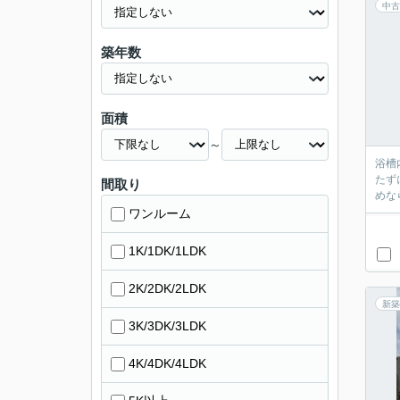
中古
築年数
面積
～
浴槽
たず
間取り
めな
ワンルーム
1K/1DK/1LDK
2K/2DK/2LDK
新築
3K/3DK/3LDK
4K/4DK/4LDK