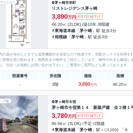
マンション
茅ヶ崎市
幸町
リストレジデンス茅ヶ崎
3,890
8月7日 値下げ
万円
46.20㎡ (2LDK) /築10年 /8階建
東海道本線
「
茅ケ崎
」駅 徒歩3分
相模線
「
茅ケ崎
」駅 徒歩3分
内の湯が冷めたときでも追焚機能付き浴室なので快適です。宅配ボックスを利用す
に荷物を受け取れます。南西向きの物件をご紹介しています。物件の向きも確認し
ら、当社へお気軽にお問い合わせ下さい。ご要望やご質問なども承っております。
部屋番号
所在階
価格
面積
3,890
-
3階
46.20㎡
万円
一戸建
茅ヶ崎市
今宿
茅ヶ崎市今宿第１４ 新築戸建 全２棟１
3,780
8月7日 値下げ
万円
86.66㎡ (3LDK) /予定 /2階建
東海道本線
「
茅ケ崎
」駅 バス10分 「今