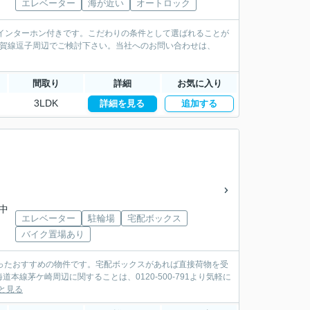
エレベーター
海が近い
オートロック
インターホン付きです。こだわりの条件として選ばれることが
須賀線逗子周辺でご検討下さい。当社へのお問い合わせは、
間取り
詳細
お気に入り
3LDK
詳細を見る
追加する
川中
エレベーター
駐輪場
宅配ボックス
バイク置場あり
ったおすすめの物件です。宅配ボックスがあれば直接荷物を受
線茅ケ崎周辺に関することは、0120-500-791より気軽に
と見る