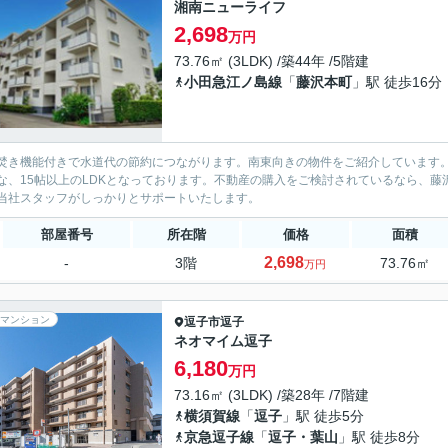
湘南ニューライフ
2,698
万円
73.76㎡ (3LDK) /築44年 /5階建
小田急江ノ島線
「
藤沢本町
」駅 徒歩16分
焚き機能付きで水道代の節約につながります。南東向きの物件をご紹介しています
な、15帖以上のLDKとなっております。不動産の購入をご検討されているなら、
当社スタッフがしっかりとサポートいたします。
部屋番号
所在階
価格
面積
2,698
-
3階
73.76㎡
万円
マンション
逗子市
逗子
ネオマイム逗子
6,180
万円
73.16㎡ (3LDK) /築28年 /7階建
横須賀線
「
逗子
」駅 徒歩5分
京急逗子線
「
逗子・葉山
」駅 徒歩8分