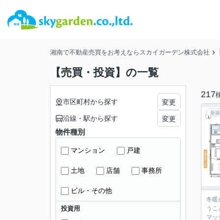
湘南で不動産売買をお考えならスカイガーデン株式会社
【売買・投資】の一覧
217
市区町村から探す
変更
新築
沿線・駅から探す
変更
物件種別
マンション
戸建
土地
店舗
事務所
ビル・その他
冬暖
投資用
うこ
マッ