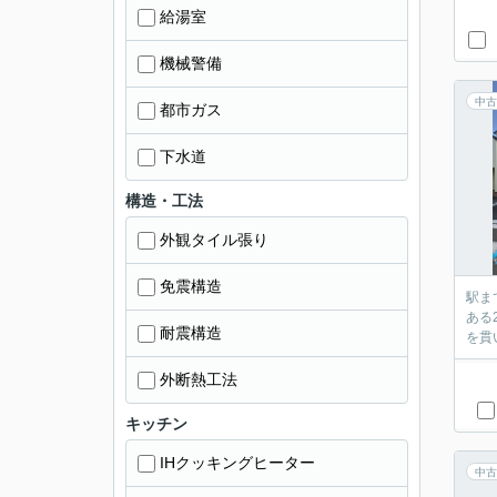
給湯室
機械警備
中古
都市ガス
下水道
構造・工法
外観タイル張り
免震構造
駅ま
ある
耐震構造
を貫
外断熱工法
キッチン
IHクッキングヒーター
中古