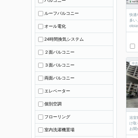
バルコニー
ルーフバルコニー
快適
多い
オール電化
oto
24時間換気システム
２面バルコニー
中古
３面バルコニー
両面バルコニー
エレベーター
個別空調
フローリング
浴室
け取
お聞か
室内洗濯機置場