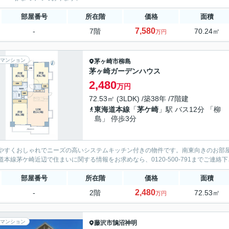
部屋番号
所在階
価格
面積
7,580
-
7階
70.24㎡
万円
マンション
茅ヶ崎市
柳島
茅ヶ崎ガーデンハウス
2,480
万円
72.53㎡ (3LDK) /築38年 /7階建
東海道本線
「
茅ケ崎
」駅 バス12分 「柳
島」 停歩3分
やすくおしゃれでニーズの高いシステムキッチン付きの物件です。南東向きのお部
道本線茅ケ崎近辺で住まいに関する情報をお求めなら、0120-500-791までご連
部屋番号
所在階
価格
面積
2,480
-
2階
72.53㎡
万円
マンション
藤沢市
鵠沼神明