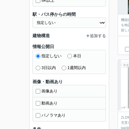
5K以上
駅・バス停からの時間
機能
を検
探し
建物構造
追加する
情報公開日
指定しない
本日
中古
3日以内
1週間以内
画像・動画あり
画像あり
動画あり
パノラマあり
2L
充実
gar