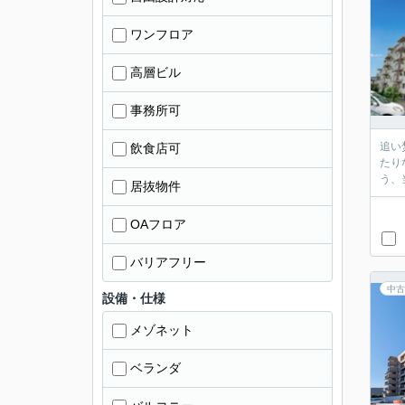
ワンフロア
高層ビル
事務所可
追い
飲食店可
たり
う、
居抜物件
OAフロア
バリアフリー
中古
設備・仕様
メゾネット
ベランダ