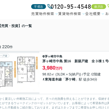
0120-95-4548
平塚店
藤沢店
売買物件検索
賃貸物件検索
会社概要
お
【売買・投資】の一覧
220
棟
件
一戸建
茅ヶ崎市
中島
茅ヶ崎市中島 第16 新築戸建 全３棟１号
3,980
万円
98.82㎡ (3LDK＋S(納戸)) /予定 /2階建
東海道本線
「
茅ケ崎
」駅 徒歩34分
かく夏涼しい外断熱工法によって、月々の光熱費を抑えることができます。収納す
とができるウォークインクローゼットがついています。お客様によって希望条件は
チした不動産をご紹介致しております。まずはスタッフまでご希望をお申し付けく