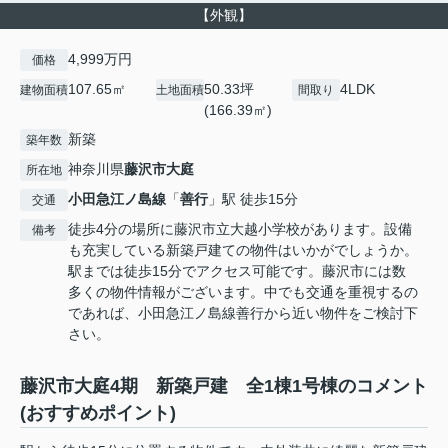
【外観】
4,999万円
価格
107.65㎡
50.33坪
4LDK
建物面積
土地面積
間取り
(166.39㎡)
新築
築年数
神奈川県
藤沢市
大庭
所在地
小田急江ノ島線
「
善行
」駅 徒歩15分
交通
徒歩4分の場所に藤沢市立大越小学校があります。設備
備考
も充実している新築戸建ての物件はいかがでしょうか。
駅までは徒歩15分でアクセス可能です。藤沢市には数
多くの物件情報がございます。中でも交通を重視するの
であれば、小田急江ノ島線善行から近い物件をご検討下
さい。
藤沢市大庭4期 新築戸建 全1棟1号棟のコメント
(おすすめポイント)