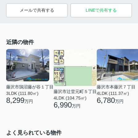
メールで共有する
LINEで共有する
近隣の物件
藤沢市鵠沼藤が谷１丁目
藤沢市本藤沢７丁目
藤沢市辻堂元町５丁目
3LDK (111.80㎡)
4LDK (111.37㎡)
4LDK (104.75㎡)
8,299
6,780
万円
万円
6,990
万円
よく見られている物件