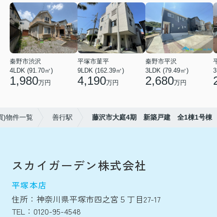
秦野市渋沢
平塚市菫平
秦野市平沢
4LDK (91.70㎡)
9LDK (162.39㎡)
3LDK (79.49㎡)
3
1,980
4,190
2,680
万円
万円
万円
買)物件一覧
善行駅
藤沢市大庭4期 新築戸建 全1棟1号棟
スカイガーデン株式会社
平塚本店
住所：神奈川県平塚市四之宮５丁目27-17
TEL：0120-95-4548