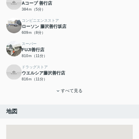
Aコープ 善行店
384ｍ（5分）
コンビニエンスストア
ローソン 藤沢善行坂店
609ｍ（8分）
スーパー
FUJI善行店
810ｍ（11分）
ドラッグストア
ウエルシア藤沢善行店
816ｍ（11分）
すべて見る
地図