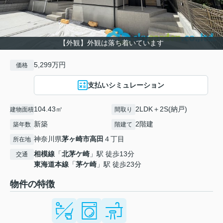
【外観】外観は落ち着いています
5,299万円
価格
支払いシミュレーション
104.43㎡
2LDK＋2S(納戸)
建物面積
間取り
新築
2階建
築年数
階建て
神奈川県
茅ヶ崎市
高田
４丁目
所在地
相模線
「
北茅ケ崎
」駅 徒歩13分
交通
東海道本線
「
茅ケ崎
」駅 徒歩23分
物件の特徴