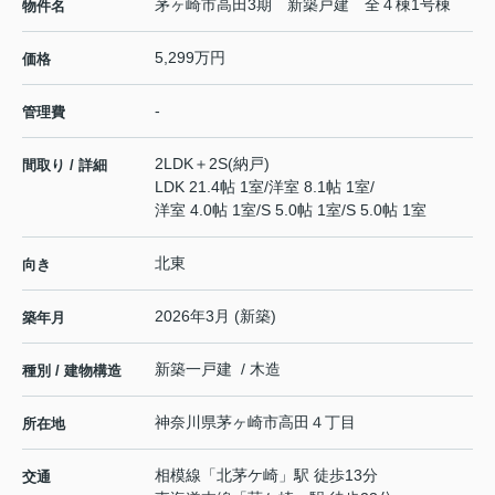
茅ヶ崎市高田3期 新築戸建 全４棟1号棟
物件名
5,299万円
価格
-
管理費
2LDK＋2S(納戸)
間取り / 詳細
LDK 21.4帖 1室
/
洋室 8.1帖 1室
/
洋室 4.0帖 1室
/
S 5.0帖 1室
/
S 5.0帖 1室
北東
向き
2026年3月 (新築)
築年月
新築一戸建 / 木造
種別 / 建物構造
神奈川県
茅ヶ崎市
高田
４丁目
所在地
相模線
「
北茅ケ崎
」駅 徒歩13分
交通