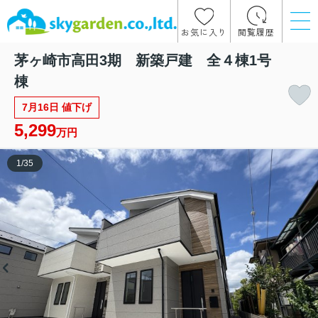
お気に入り
閲覧履歴
茅ヶ崎市高田3期 新築戸建 全４棟1号
棟
7月16日 値下げ
5,299
万円
1
/
35