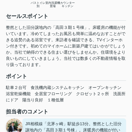
バストイレ
室内洗濯機
カウンター
別
置場
キッチン
セールスポイント
整然とした旧分譲地内の「高田３期１号棟」。床暖房の機能が付
いています。冷めてしまったお風呂も簡単に温めなおすことがで
きる追焚のある浴室です。来訪者を確認できる、TVインターホ
ン付きです。初めてのマイホームに新築戸建てはいかがでしょう
か。当社で納得のできる住まい選びをしませんか。住環境をより
良いものにしていきましょう。当社では数多くの不動産情報を取
り扱っております。
ポイント
駐車２台可
食洗機内蔵システムキッチン
オープンキッチン
浴室乾燥機能
全居室フローリング
クロゼット２ヶ所
洗面所
にドア
陽当り良好
１種低層
担当者のコメント
JR相模線「北茅ヶ崎」駅徒歩13分。整然とした旧分
譲地内の「高田３期１号棟」。床暖房の機能が付い