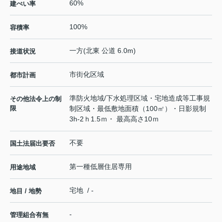
60%
建ぺい率
100%
容積率
一方(北東 公道 6.0m)
接道状況
市街化区域
都市計画
準防火地域/下水処理区域・宅地造成等工事規
その他法令上の制
限
制区域・最低敷地面積（100㎡）・日影規制
3h-2ｈ1.5ｍ・ 最高高さ10ｍ
不要
国土法届出要否
第一種低層住居専用
用途地域
宅地 / -
地目 / 地勢
-
管理組合有無