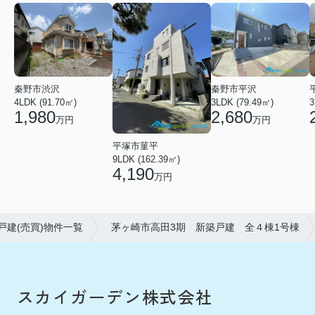
秦野市渋沢
秦野市平沢
4LDK (91.70㎡)
3LDK (79.49㎡)
3
1,980
2,680
万円
万円
平塚市菫平
9LDK (162.39㎡)
4,190
万円
戸建(売買)物件一覧
茅ヶ崎市高田3期 新築戸建 全４棟1号棟
スカイガーデン株式会社