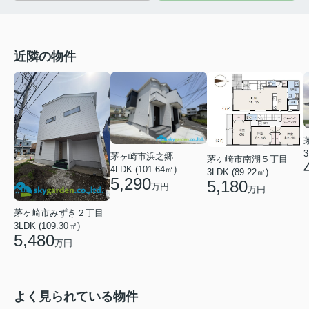
近隣の物件
3
茅ヶ崎市浜之郷
茅ヶ崎市南湖５丁目
4LDK (101.64㎡)
3LDK (89.22㎡)
5,290
5,180
万円
万円
茅ヶ崎市みずき２丁目
3LDK (109.30㎡)
5,480
万円
よく見られている物件