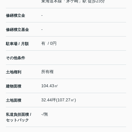
東海道本線
「
茅ケ崎
」駅 徒歩23分
-
修繕積立金
-
修繕積立基金
有 / 0円
駐車場 / 月額
その他条件
所有権
土地権利
104.43㎡
建物面積
32.44坪(107.27㎡)
土地面積
-/無
私道負担面積 /
セットバック