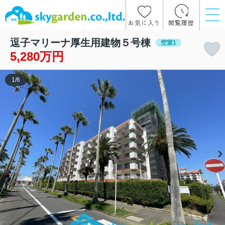
お気に入り
閲覧履歴
逗子マリーナ厚生用建物５号棟
空室1
5,280万円
1
/
6