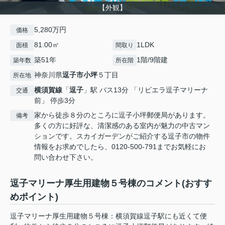
【外観】
5,280万円
価格
81.00㎡
1LDK
面積
間取り
築51年
1階/9階建
築年数
所在階
神奈川県
逗子市
小坪
５丁目
所在地
横須賀線
「
逗子
」駅 バス13分 「リビエラ逗子マリーナ
交通
前」 停歩3分
家から徒歩８分のところに逗子小坪郵便局があります。
備考
多くの方に好評な、清潔感のある室内が魅力の中古マン
ションです。スカイガーデンがご紹介する逗子市の物件
情報をお求めでしたら、0120-500-791までお気軽にお
問い合わせ下さい。
逗子マリーナ厚生用建物５号棟のコメント(おすす
めポイント)
逗子マリーナ厚生用建物５号棟：横須賀線逗子駅にも近くて便