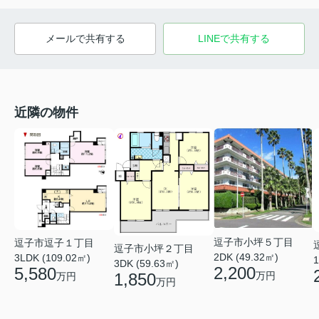
メールで共有する
LINEで共有する
近隣の物件
逗子市小坪５丁目
逗子市逗子１丁目
逗子市小坪２丁目
2DK (49.32㎡)
3LDK (109.02㎡)
1
3DK (59.63㎡)
2,200
5,580
万円
1,850
万円
万円