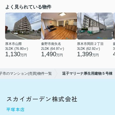
よく見られている物件
厚木市山際
秦野市南矢名
厚木市岡田２丁目
3LDK (76.80㎡)
2LDK (64.97㎡)
3LDK (62.92㎡)
3
1,130
1,490
1,399
万円
万円
万円
子市のマンション(売買)物件一覧
逗子マリーナ厚生用建物５号棟
スカイガーデン株式会社
平塚本店