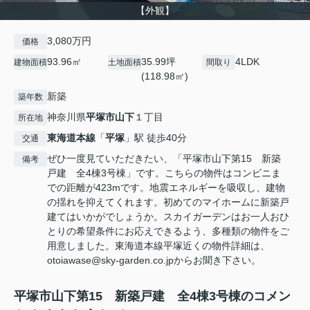
【外観】
3,080万円
価格
93.96㎡
35.99坪
4LDK
建物面積
土地面積
間取り
(118.98㎡)
新築
築年数
神奈川県
平塚市
山下
１丁目
所在地
東海道本線
「
平塚
」駅 徒歩40分
交通
ぜひ一度見ていただきたい、「平塚市山下第15 新築
備考
戸建 全4棟3号棟」です。こちらの物件はコンビニま
での距離が423mです。地震エネルギーを吸収し、建物
の揺れを抑えてくれます。初めてのマイホームに新築戸
建てはいかがでしょうか。スカイガーデンはお一人おひ
とりの希望条件にお応えできるよう、多種類の物件をご
用意しました。東海道本線平塚近くの物件詳細は、
otoiawase@sky-garden.co.jpからお聞き下さい。
平塚市山下第15 新築戸建 全4棟3号棟のコメン