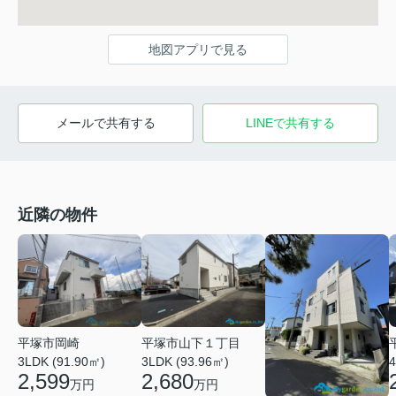
地図アプリで見る
メールで共有する
LINEで共有する
近隣の物件
平塚市岡崎
平塚市山下１丁目
3LDK (91.90㎡)
3LDK (93.96㎡)
4
2,599
2,680
万円
万円