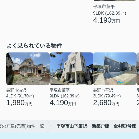
平塚市菫平
9LDK (162.39㎡)
4,190
万円
よく見られている物件
秦野市渋沢
平塚市菫平
秦野市平沢
4LDK (91.70㎡)
9LDK (162.39㎡)
3LDK (79.49㎡)
3
1,980
4,190
2,680
万円
万円
万円
市の戸建(売買)物件一覧
平塚市山下第15 新築戸建 全4棟3号棟