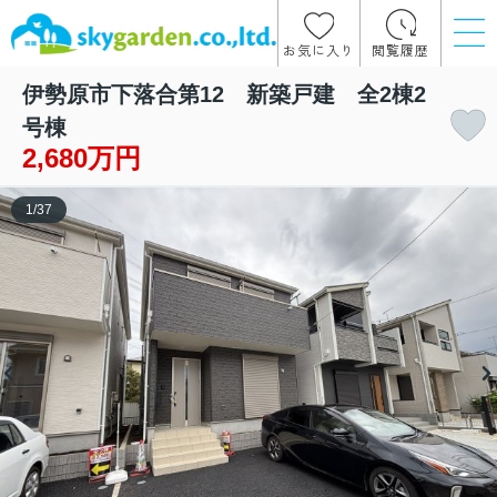
お気に入り
閲覧履歴
伊勢原市下落合第12 新築戸建 全2棟2
号棟
2,680万円
1
/
37