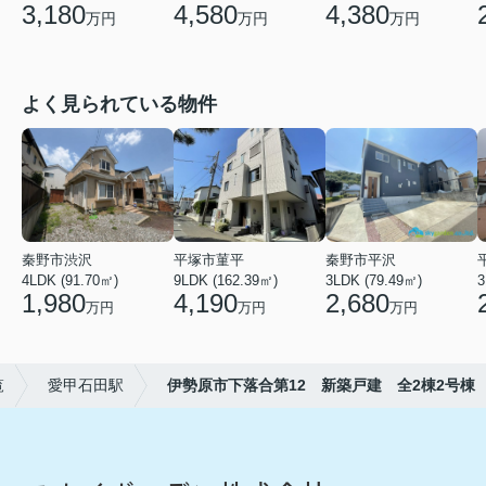
3,180
4,580
4,380
万円
万円
万円
よく見られている物件
秦野市渋沢
平塚市菫平
秦野市平沢
4LDK (91.70㎡)
9LDK (162.39㎡)
3LDK (79.49㎡)
3
1,980
4,190
2,680
万円
万円
万円
覧
愛甲石田駅
伊勢原市下落合第12 新築戸建 全2棟2号棟