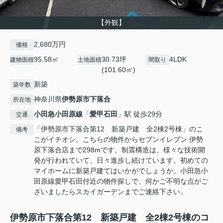
【外観】
2,680万円
価格
95.58㎡
30.73坪
4LDK
建物面積
土地面積
間取り
(101.60㎡)
新築
築年数
神奈川県
伊勢原市
下落合
所在地
小田急小田原線
「
愛甲石田
」駅 徒歩29分
交通
「伊勢原市下落合第12 新築戸建 全2棟2号棟」のこ
備考
こがイチオシ。こちらの物件からセブンイレブン 伊勢
原下落合店まで298mです。制震構造は、様々な技術開
発が行われていて、日々進歩し続けています。初めての
マイホームに新築戸建てはいかがでしょうか。小田急小
田原線愛甲石田付近の物件探しで、何かご不明な点がご
ざいましたらスカイガーデンまでご連絡下さい。
伊勢原市下落合第12 新築戸建 全2棟2号棟のコ