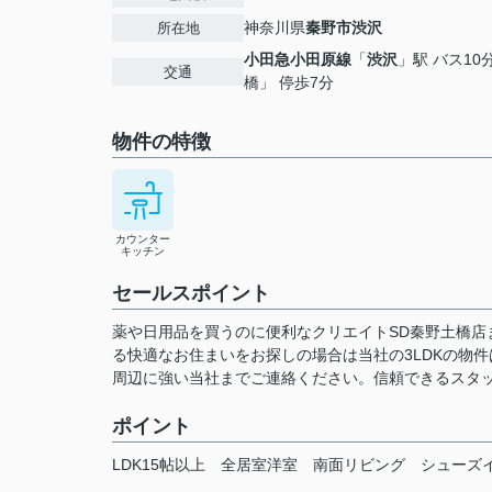
神奈川県
秦野市
渋沢
所在地
小田急小田原線
「
渋沢
」駅 バス10
交通
橋」 停歩7分
物件の特徴
カウンター
キッチン
セールスポイント
薬や日用品を買うのに便利なクリエイトSD秦野土橋店
る快適なお住まいをお探しの場合は当社の3LDKの物
周辺に強い当社までご連絡ください。信頼できるスタ
ポイント
LDK15帖以上
全居室洋室
南面リビング
シューズ