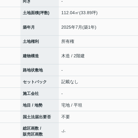
-
向き
112.04㎡(33.89坪)
土地面積(坪数)
2025年7月(築1年)
築年月
所有権
土地権利
木造 / 2階建
建物構造
-
路地状敷地
記載なし
セットバック
-
施工会社
宅地 / 平坦
地目 / 地勢
不要
国土法届出要否
総区画数 /
-/-
販売区画数