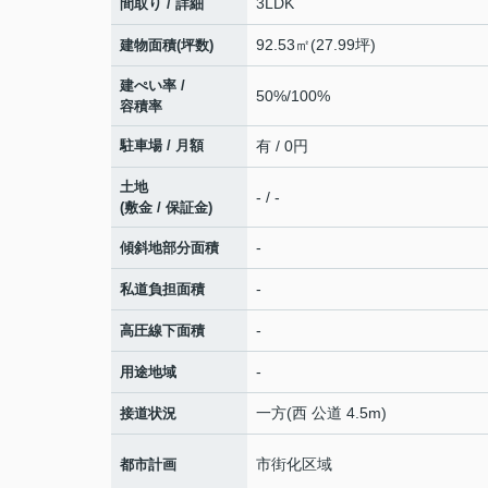
3LDK
間取り / 詳細
92.53㎡(27.99坪)
建物面積(坪数)
建ぺい率 /
50%/100%
容積率
駐車場 / 月額
有 / 0円
土地
- / -
(敷金 / 保証金)
-
傾斜地部分面積
-
私道負担面積
-
高圧線下面積
-
用途地域
一方(西 公道 4.5m)
接道状況
市街化区域
都市計画