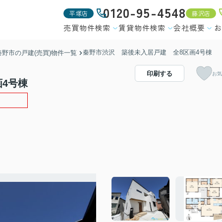
0120-95-4548
平塚店
藤沢店
売買物件検索
賃貸物件検索
会社概要
お
秦野市渋沢 築後未入居戸建 全8区画4号棟
秦野市の戸建(売買)物件一覧
印刷する
お気
4号棟