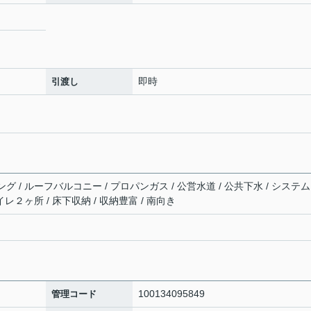
即時
引渡し
 / ルーフバルコニー / プロパンガス / 公営水道 / 公共下水 / システ
レ２ヶ所 / 床下収納 / 収納豊富 / 南向き
100134095849
管理コード