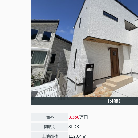
【外観】
3,350
万円
価格
3LDK
間取り
112.04㎡
土地面積