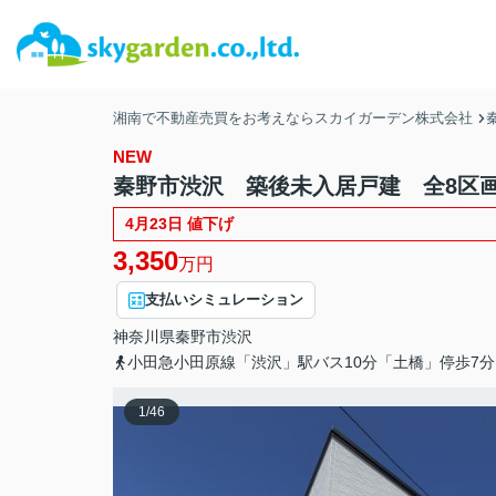
湘南で不動産売買をお考えならスカイガーデン株式会社
NEW
秦野市渋沢 築後未入居戸建 全8区画
4月23日 値下げ
3,350
万円
支払いシミュレーション
神奈川県
秦野市
渋沢
小田急小田原線「渋沢」駅バス10分「土橋」停歩7分
1
/
46