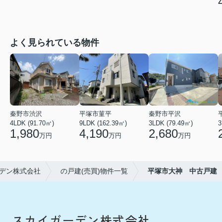
よく見られている物件
秦野市渋沢
平塚市菫平
秦野市平沢
4LDK (91.70㎡)
9LDK (162.39㎡)
3LDK (79.49㎡)
3
1,980
4,190
2,680
万円
万円
万円
デン株式会社
の戸建(売買)物件一覧
平塚市大神 中古戸建
スカイガーデン株式会社