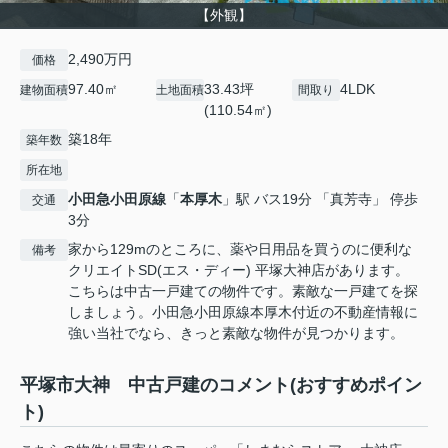
【外観】
2,490万円
価格
97.40㎡
33.43坪
4LDK
建物面積
土地面積
間取り
(110.54㎡)
築18年
築年数
所在地
小田急小田原線
「
本厚木
」駅 バス19分 「真芳寺」 停歩
交通
3分
家から129mのところに、薬や日用品を買うのに便利な
備考
クリエイトSD(エス・ディー) 平塚大神店があります。
こちらは中古一戸建ての物件です。素敵な一戸建てを探
しましょう。小田急小田原線本厚木付近の不動産情報に
強い当社でなら、きっと素敵な物件が見つかります。
平塚市大神 中古戸建のコメント(おすすめポイン
ト)