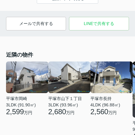
メールで共有する
LINEで共有する
近隣の物件
平塚市岡崎
平塚市山下１丁目
平塚市長持
3LDK (91.90㎡)
3LDK (93.96㎡)
4LDK (96.88㎡)
2,599
2,680
2,560
万円
万円
万円
9